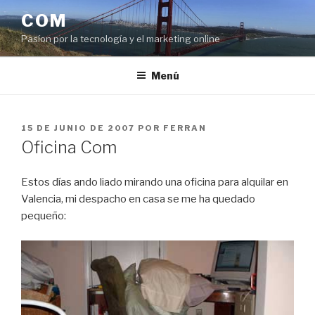
Saltar
COM
al
Pasíon por la tecnología y el marketing online
contenido
Menú
PUBLICADO
15 DE JUNIO DE 2007
POR
FERRAN
EL
Oficina Com
Estos días ando liado mirando una oficina para alquilar en
Valencia, mi despacho en casa se me ha quedado
pequeño: