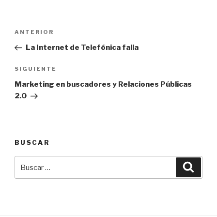
Navegación
Entrada
ANTERIOR
de
anterior:
La Internet de Telefónica falla
entradas
Siguiente
SIGUIENTE
entrada
Marketing en buscadores y Relaciones Públicas
2.0
BUSCAR
Buscar
Busca
por: