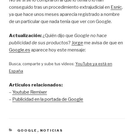
No se si se lo compraron al que lo tenía o lo han
conseguido tras un procedimiento extrajudicial en
Esnic
,
ya que hace unos meses aparecía registrado a nombre
de un particular que nada tenía que ver con Google.
Actualización:
¿Quién dijo que
Google no hace
publicidad de sus productos
?
Jorge
me avisa de que en
Google.es
aparece hoy este mensaje:
Busca, comparte y sube tus vídeos:
YouTube ya está en
España
Artículos relacionados:
–
Youtube Remixer
–
Publicidad en la portada de Google
CATEGORÍAS
GOOGLE
,
NOTICIAS