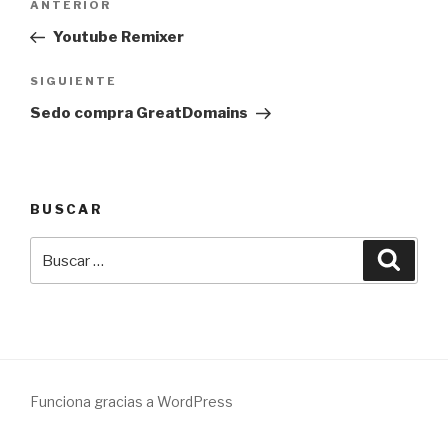
Entrada
ANTERIOR
de
anterior:
Youtube Remixer
entradas
Siguiente
SIGUIENTE
entrada
Sedo compra GreatDomains
BUSCAR
Buscar
Busca
por:
Funciona gracias a WordPress