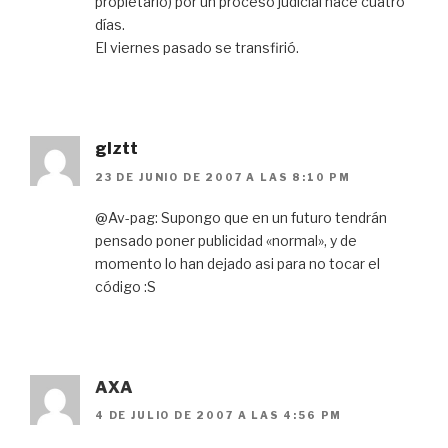
propietario) por un proceso judicial hace cuatro
días.
El viernes pasado se transfirió.
glztt
23 DE JUNIO DE 2007 A LAS 8:10 PM
@Av-pag: Supongo que en un futuro tendrán
pensado poner publicidad «normal», y de
momento lo han dejado asi para no tocar el
código :S
AXA
4 DE JULIO DE 2007 A LAS 4:56 PM