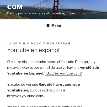
Saltar
COM
al
Pasíon por la tecnología y el marketing online
contenido
Menú
PUBLICADO
19 DE JUNIO DE 2007
POR
FERRAN
EL
Youtube en español
Si el otro día comentaba sobre el
Youtube Remixer
, hoy
me avisa Qubits por e-mail de que ya hay una
versión de
Youtube en Español
:
http://es.youtube.com/
Y acabo de ver que
Google ha recuperado
Youtube.es
, aunque redirecciona a
http://es.youtube.com/