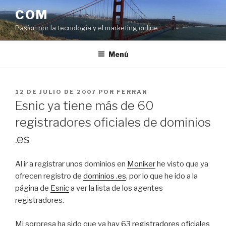
Saltar
COM
al
Pasíon por la tecnología y el marketing online
contenido
Menú
PUBLICADO
12 DE JULIO DE 2007
POR
FERRAN
EL
Esnic ya tiene más de 60
registradores oficiales de dominios
.es
Al ir a registrar unos dominios en
Moniker
he visto que ya
ofrecen registro de
dominios .es
, por lo que he ido a la
página de
Esnic
a ver la lista de los agentes
registradores.
Mi sorpresa ha sido que ya hay
63 registradores oficiales