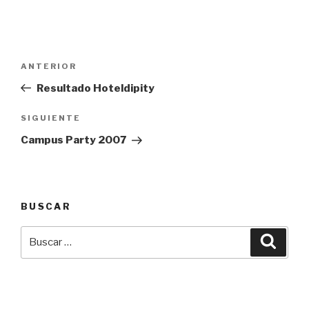
Navegación
Entrada
ANTERIOR
de
anterior:
Resultado Hoteldipity
entradas
Siguiente
SIGUIENTE
entrada
Campus Party 2007
BUSCAR
Buscar
Busca
por: