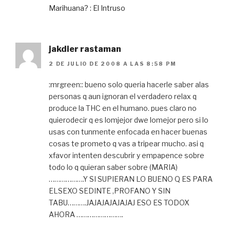
Marihuana? : El Intruso
jakdier rastaman
2 DE JULIO DE 2008 A LAS 8:58 PM
:mrgreen:: bueno solo queria hacerle saber alas
personas q aun ignoran el verdadero relax q
produce la THC en el humano. pues claro no
quierodecir q es lomjejor dwe lomejor pero si lo
usas con tunmente enfocada en hacer buenas
cosas te prometo q vas a tripear mucho. asi q
xfavor intenten descubrir y empapence sobre
todo lo q quieran saber sobre (MARIA)
……………….Y SI SUPIERAN LO BUENO Q ES PARA
ELSEXO SEDINTE ,PROFANO Y SIN
TABU……….JAJAJAJAJAJAJ ESO ES TODOX
AHORA …………………….