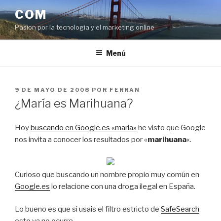
Saltar
COM
al
Pasíon por la tecnología y el marketing online
contenido
Menú
PUBLICADO
9 DE MAYO DE 2008
POR
FERRAN
EL
¿María es Marihuana?
Hoy
buscando en Google.es «maria»
he visto que Google
nos invita a conocer los resultados por «
marihuana
«.
Curioso que buscando un nombre propio muy común en
Google.es
lo relacione con una droga ilegal en España.
Lo bueno es que si usais el filtro estricto de
SafeSearch