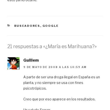
esto ya no ocurre.
CATEGORÍAS
BUSCADORES
,
GOOGLE
21 respuestas a «¿María es Marihuana?»
Guillem
9 DE MAYO DE 2008 A LAS 10:59 AM
A parte de ser una droga ilegal en España es un
planta, y no siempre se usa con fines
psicotrópicos.
Creo que por eso aparece en los resultados.
Un saludo Ferran