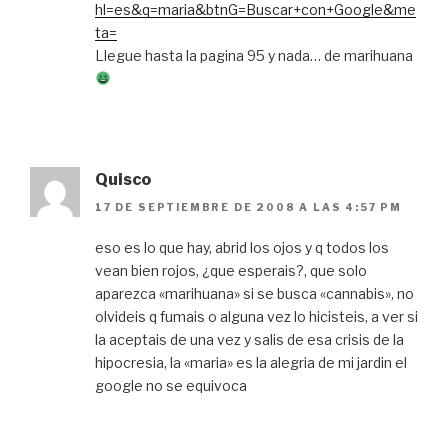
hl=es&q=maria&btnG=Buscar+con+Google&me
ta=
Llegue hasta la pagina 95 y nada… de marihuana
Quisco
17 DE SEPTIEMBRE DE 2008 A LAS 4:57 PM
eso es lo que hay, abrid los ojos y q todos los
vean bien rojos, ¿que esperais?, que solo
aparezca «marihuana» si se busca «cannabis», no
olvideis q fumais o alguna vez lo hicisteis, a ver si
la aceptais de una vez y salis de esa crisis de la
hipocresia, la «maria» es la alegria de mi jardin el
google no se equivoca