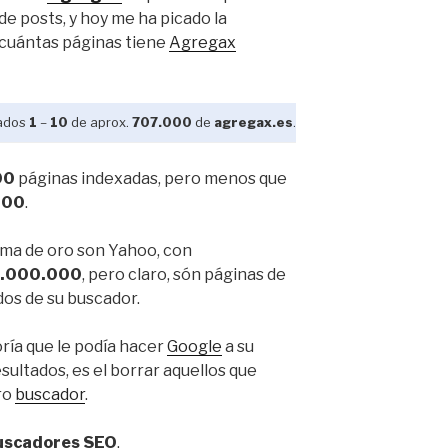
 de posts, y hoy me ha picado la
r cuántas páginas tiene
Agregax
ados
1
–
10
de aprox.
707.000
de
agregax.es
.
00
páginas indexadas, pero menos que
000
.
alma de oro son Yahoo, con
.000.000
, pero claro, són páginas de
ados de su buscador.
ría que le podía hacer
Google
a su
ultados, es el borrar aquellos que
ro
buscador
.
uscadores SEO
.