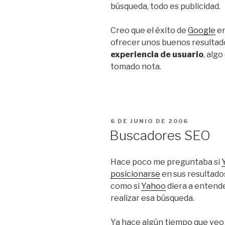
búsqueda, todo es publicidad.
Creo que el éxito de
Google
en
ofrecer unos buenos resultad
experiencia de usuario
, algo
tomado nota.
PUBLICADO
6 DE JUNIO DE 2006
EL
Buscadores SEO
Hace poco me preguntaba si
posicionarse
en sus resultado
como si
Yahoo
diera a entend
realizar esa búsqueda.
Ya hace algún tiempo que ve