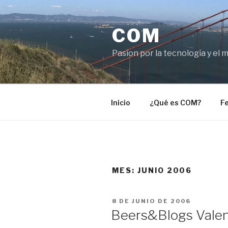
Saltar
al
COM
contenido
Pasíon por la tecnología y el 
Inicio
¿Qué es COM?
Fe
MES:
JUNIO 2006
PUBLICADO
8 DE JUNIO DE 2006
EL
Beers&Blogs Valen