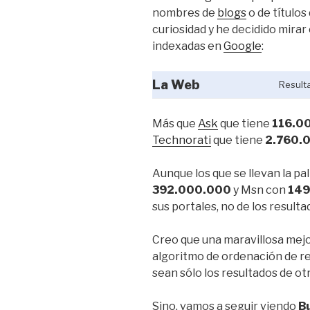
nombres de
blogs
o de títulos
curiosidad y he decidido mira
indexadas en
Google
:
La Web
Result
Más que
Ask
que tiene
116.0
Technorati
que tiene
2.760.
Aunque los que se llevan la p
392.000.000
y Msn con
149
sus portales, no de los result
Creo que una maravillosa mejo
algoritmo de ordenación de res
sean sólo los resultados de ot
Sino, vamos a seguir viendo
B