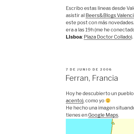
Escribo estas lineas desde Va
asistir al
Beers&Blogs Valenci
este post con más novedades. P
era a las 19h (me he conectado
Lisboa
:
Plaza Doctor Collado
).
PUBLICADO
7 DE JUNIO DE 2006
EL
Ferran, Francia
Hoy he descubierto un pueblo 
acento)
, como yo
He hecho una imagen situandol
tienes en
Google Maps
.