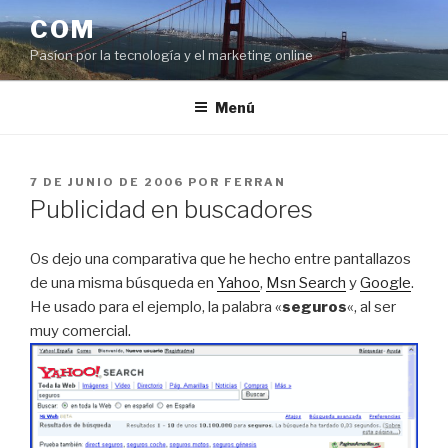
Saltar
COM
al
Pasíon por la tecnología y el marketing online
contenido
Menú
PUBLICADO
7 DE JUNIO DE 2006
POR
FERRAN
EL
Publicidad en buscadores
Os dejo una comparativa que he hecho entre pantallazos
de una misma búsqueda en
Yahoo
,
Msn Search
y
Google
.
He usado para el ejemplo, la palabra «
seguros
«, al ser
muy comercial.