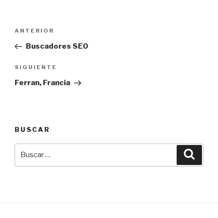
Navegación
Entrada
ANTERIOR
de
anterior:
Buscadores SEO
entradas
Siguiente
SIGUIENTE
entrada
Ferran, Francia
BUSCAR
Buscar
Busca
por: