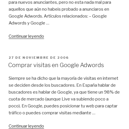
para nuevos anunciantes, pero no esta nada mal para
aquellos que aún no habeis probado a anunciaros en
Google Adwords. Artículos relacionados: – Google
Adwords y Google …
«Código
Continuar leyendo
de
50€
gratis
PUBLICADO
27 DE NOVIEMBRE DE 2006
EL
para
Comprar visitas en Google Adwords
Google
Adwords»
Siempre se ha dicho que la mayoría de visitas en internet
se deciden desde los buscadores. En España hablar de
buscadores es hablar de Google, ya que tiene un 98% de
cuota de mercado (aunque Live va subiendo poco a
poco). En Google, puedes posicionar tu web para captar
tráfico o puedes comprar visitas mediante …
«Comprar
Continuar leyendo