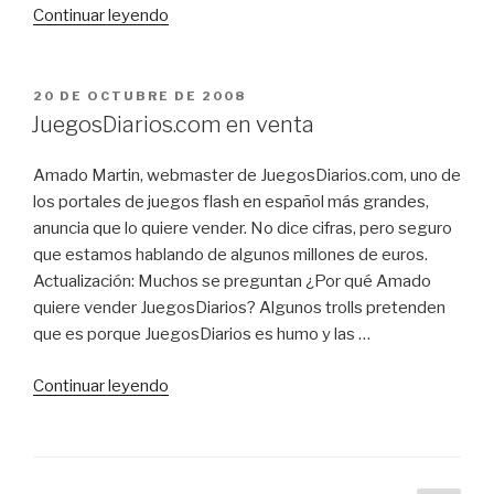
«1
Continuar leyendo
dólar
=
0,80
PUBLICADO
20 DE OCTUBRE DE 2008
EL
euros»
JuegosDiarios.com en venta
Amado Martin, webmaster de JuegosDiarios.com, uno de
los portales de juegos flash en español más grandes,
anuncia que lo quiere vender. No dice cifras, pero seguro
que estamos hablando de algunos millones de euros.
Actualización: Muchos se preguntan ¿Por qué Amado
quiere vender JuegosDiarios? Algunos trolls pretenden
que es porque JuegosDiarios es humo y las …
«JuegosDiarios.com
Continuar leyendo
en
venta»