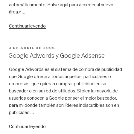
automáticamente, Pulse aquí para acceder al nuevo
área.« …
«Lo
Continuar leyendo
que
no
debes
PUBLICADO
3 DE ABRIL DE 2006
EL
hacer
Google Adwords y Google Adsense
en
una
Google Adwords es el sistema de compra de publicidad
campaña
que Google ofrece a todos aquellos, particulares o
de
empresas, que quieran comprar publicidad en su
Adwords»
buscador o en su red de afiliados. Si bien la mayoría de
usuarios conocen a Google por ser el mejor buscador,
para mi donde también son líderes indiscutibles son en
publicidad …
«Google
Continuar leyendo
Adwords