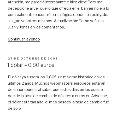
SEO»
atención, me pareció interesante e hice click: Pero me
decepcioné al ver que lo que ofrecía en el banner no era lo
que realmente encontré en la página donde fuí redirigido:
Juzgad vosotros mismos. Actualización: Como señalan
Juan y Jonás en los comentarios, …
«¿Publicidad
Continuar leyendo
engañosa?»
PUBLICADO
27 DE OCTUBRE DE 2008
EL
1 dólar = 0,80 euros
El dólar ya supera los 0,80€, un máximo histórico en los
últimos 2 años. Muchos webmasters europeos estarán
de enhorabuena, al saber que estos días en los que se
decide la tasa de cambio de dólares a euros en Adsense,
el dólar está tan alto: el mes pasado la tasa de cambio fué
de sólo …