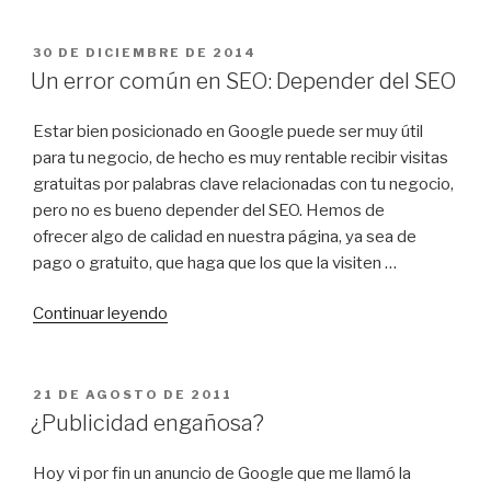
y
Google
PUBLICADO
30 DE DICIEMBRE DE 2014
EL
Adsense»
Un error común en SEO: Depender del SEO
Estar bien posicionado en Google puede ser muy útil
para tu negocio, de hecho es muy rentable recibir visitas
gratuitas por palabras clave relacionadas con tu negocio,
pero no es bueno depender del SEO. Hemos de
ofrecer algo de calidad en nuestra página, ya sea de
pago o gratuito, que haga que los que la visiten …
«Un
Continuar leyendo
error
común
en
PUBLICADO
21 DE AGOSTO DE 2011
EL
SEO:
¿Publicidad engañosa?
Depender
del
Hoy vi por fin un anuncio de Google que me llamó la