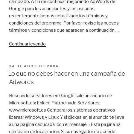
cambiado. A fin de continuar mejorando AdWords de
Google para los anunciantes y los usuarios,
recientemente hemos actualizado los términos y
condiciones del programa. Por favor, revise los nuevos
términos y condiciones que aparecen a continuación …
«Cambio
Continuar leyendo
en
los
términos
PUBLICADO
24 DE ABRIL DE 2006
EL
y
Lo que no debes hacer en una campaña de
condiciones
Adwords
de
Adwords»
Buscando servidores en Google sale un anuncio de
Microsoft.es: Enlace Patrocinado Servidores
www.microsoft.es Compara los sistemas operativos
líderes: Windows y Linux Y si clickas en el anuncio te lleva
a una página caducada, con el mensaje: «Esta página ha
cambiado de localización. Si su navegador no accede