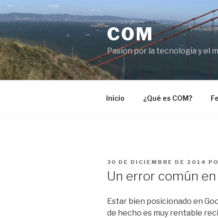
Saltar
al
COM
contenido
Pasíon por la tecnología y el 
Inicio
¿Qué es COM?
Fe
PUBLICADO
30 DE DICIEMBRE DE 2014
P
EL
Un error común en
Estar bien posicionado en Goo
de hecho es muy rentable recib