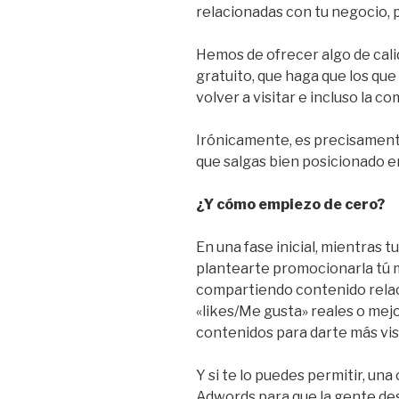
relacionadas con tu negocio,
Hemos de ofrecer algo de cali
gratuito, que haga que los que 
volver a visitar e incluso la c
Irónicamente, es precisamente
que salgas bien posicionado e
¿Y cómo empiezo de cero?
En una fase inicial, mientras
plantearte promocionarla tú 
compartiendo contenido relac
«likes/Me gusta» reales o mej
contenidos para darte más visi
Y si te lo puedes permitir, u
Adwords para que la gente des