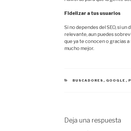
Fidelizar a tus usuarios
Si no dependes del SEO, si un 
relevante, aun puedes sobrev
que ya te conocen o gracias a 
mucho mejor.
CATEGORÍAS
BUSCADORES
,
GOOGLE
,
Deja una respuesta