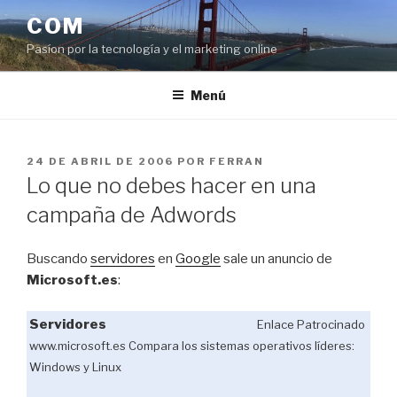
Saltar
COM
al
Pasíon por la tecnología y el marketing online
contenido
Menú
PUBLICADO
24 DE ABRIL DE 2006
POR
FERRAN
EL
Lo que no debes hacer en una
campaña de Adwords
Buscando
servidores
en
Google
sale un anuncio de
Microsoft.es
:
Servidores
Enlace Patrocinado
www.microsoft.es
Compara los sistemas operativos líderes:
Windows y Linux