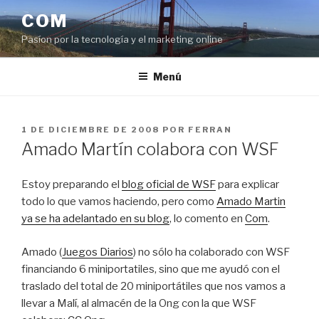
Saltar
COM
al
Pasíon por la tecnología y el marketing online
contenido
Menú
PUBLICADO
1 DE DICIEMBRE DE 2008
POR
FERRAN
EL
Amado Martín colabora con WSF
Estoy preparando el
blog oficial de WSF
para explicar
todo lo que vamos haciendo, pero como
Amado Martin
ya se ha adelantado en su blog
, lo comento en
Com
.
Amado (
Juegos Diarios
) no sólo ha colaborado con WSF
financiando 6 miniportatiles, sino que me ayudó con el
traslado del total de 20 miniportátiles que nos vamos a
llevar a Malí, al almacén de la Ong con la que WSF