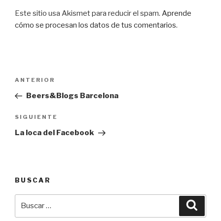
Este sitio usa Akismet para reducir el spam.
Aprende
cómo se procesan los datos de tus comentarios
.
Navegación
Entrada
ANTERIOR
de
anterior:
Beers&Blogs Barcelona
entradas
Siguiente
SIGUIENTE
entrada
La loca del Facebook
BUSCAR
Buscar
Busca
por: