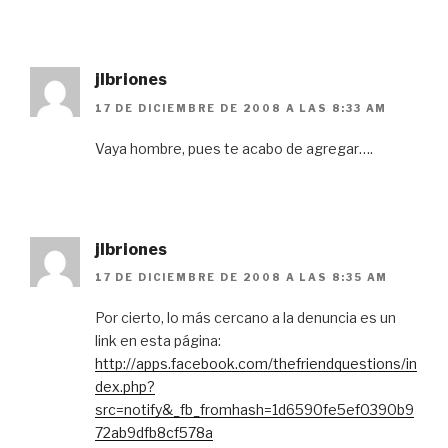
jlbriones
17 DE DICIEMBRE DE 2008 A LAS 8:33 AM
Vaya hombre, pues te acabo de agregar….
jlbriones
17 DE DICIEMBRE DE 2008 A LAS 8:35 AM
Por cierto, lo más cercano a la denuncia es un
link en esta página:
http://apps.facebook.com/thefriendquestions/in
dex.php?
src=notify&_fb_fromhash=1d6590fe5ef0390b9
72ab9dfb8cf578a