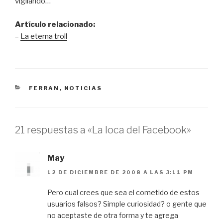
vigilando…
Artículo relacionado:
–
La eterna troll
CATEGORÍAS
FERRAN
,
NOTICIAS
21 respuestas a «La loca del Facebook»
May
12 DE DICIEMBRE DE 2008 A LAS 3:11 PM
Pero cual crees que sea el cometido de estos
usuarios falsos? Simple curiosidad? o gente que
no aceptaste de otra forma y te agrega