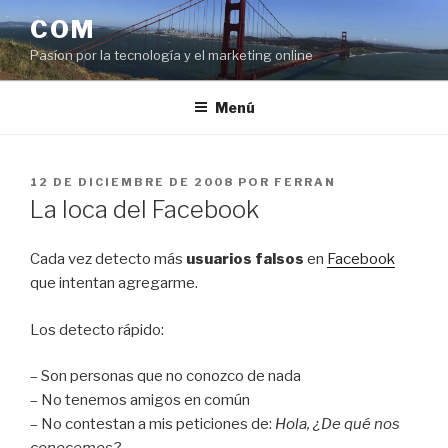
Saltar
COM
al
Pasíon por la tecnología y el marketing online
contenido
Menú
PUBLICADO
12 DE DICIEMBRE DE 2008
POR
FERRAN
EL
La loca del Facebook
Cada vez detecto más
usuarios falsos
en
Facebook
que intentan agregarme.
Los detecto rápido:
– Son personas que no conozco de nada
– No tenemos amigos en común
– No contestan a mis peticiones de:
Hola, ¿De qué nos