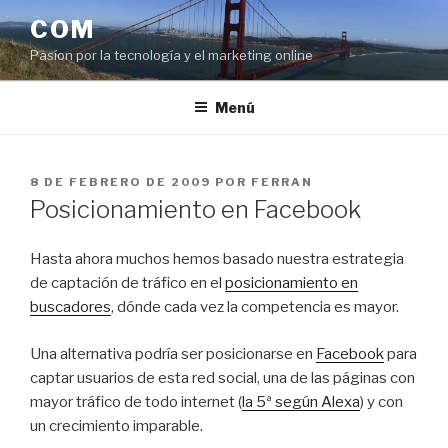
Saltar
COM
al
Pasíon por la tecnología y el marketing online
contenido
Menú
PUBLICADO
8 DE FEBRERO DE 2009
POR
FERRAN
EL
Posicionamiento en Facebook
Hasta ahora muchos hemos basado nuestra estrategia
de captación de tráfico en el
posicionamiento en
buscadores
, dónde cada vez la competencia es mayor.
Una alternativa podría ser posicionarse en
Facebook
para
captar usuarios de esta red social, una de las páginas con
mayor tráfico de todo internet (
la 5ª según Alexa
) y con
un crecimiento imparable.