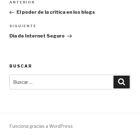
Entrada
ANTERIOR
de
anterior:
El poder de la crítica en los blogs
entradas
Siguiente
SIGUIENTE
entrada
Día de Internet Seguro
BUSCAR
Buscar
Busca
por:
Funciona gracias a WordPress