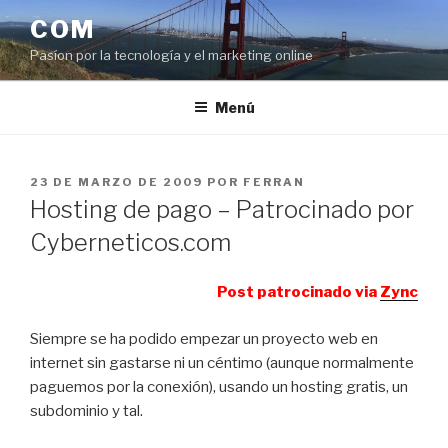
Saltar
COM
al
Pasíon por la tecnología y el marketing online
contenido
Menú
PUBLICADO
23 DE MARZO DE 2009
POR
FERRAN
EL
Hosting de pago – Patrocinado por
Cyberneticos.com
Post patrocinado via
Zync
Siempre se ha podido empezar un proyecto web en
internet sin gastarse ni un céntimo (aunque normalmente
paguemos por la conexión), usando un hosting gratis, un
subdominio y tal.