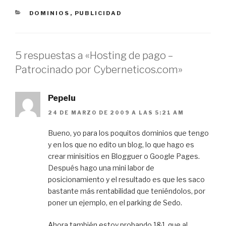
CATEGORÍAS
DOMINIOS
,
PUBLICIDAD
5 respuestas a «Hosting de pago –
Patrocinado por Cyberneticos.com»
Pepelu
24 DE MARZO DE 2009 A LAS 5:21 AM
Bueno, yo para los poquitos dominios que tengo
y en los que no edito un blog, lo que hago es
crear minisitios en Blogguer o Google Pages.
Después hago una mini labor de
posicionamiento y el resultado es que les saco
bastante más rentabilidad que teniéndolos, por
poner un ejemplo, en el parking de Sedo.
Ahora también estoy probando 1&1, que al