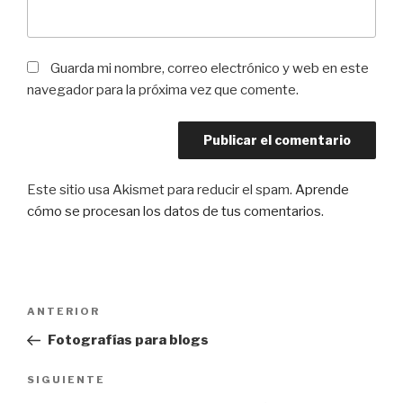
Guarda mi nombre, correo electrónico y web en este
navegador para la próxima vez que comente.
Este sitio usa Akismet para reducir el spam.
Aprende
cómo se procesan los datos de tus comentarios
.
Navegación
Entrada
ANTERIOR
de
anterior:
Fotografías para blogs
entradas
Siguiente
SIGUIENTE
entrada