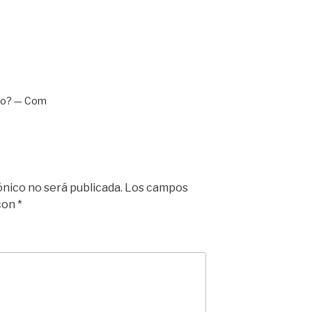
lgo? — Com
ónico no será publicada.
Los campos
 con
*