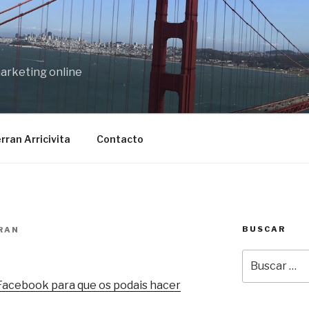
marketing online
rran Arricivita
Contacto
BUSCAR
RAN
Buscar
por:
Facebook para que os podais hacer