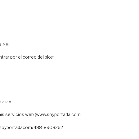
3 PM
rar por el correo del blog:
37 PM
mis servicios web (www.soyportada.com:
/soyportadacom/48818908262