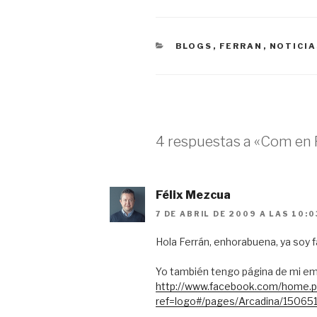
CATEGORÍAS
BLOGS
,
FERRAN
,
NOTICIA
4 respuestas a «Com en
Félix Mezcua
7 DE ABRIL DE 2009 A LAS 10:0
Hola Ferrán, enhorabuena, ya soy
Yo también tengo página de mi em
http://www.facebook.com/home.
ref=logo#/pages/Arcadina/1506