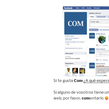
Si te gusta
Com
¿A qué esper
Si alguno de vosotros tiene u
web, por favor,
com
entarlo