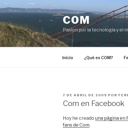
Saltar
al
COM
contenido
Pasíon por la tecnología y el 
Inicio
¿Qué es COM?
Fe
PUBLICADO
7 DE ABRIL DE 2009
POR
FER
EL
Com en Facebook
Hoy he creado
una página en 
fans de Com
.