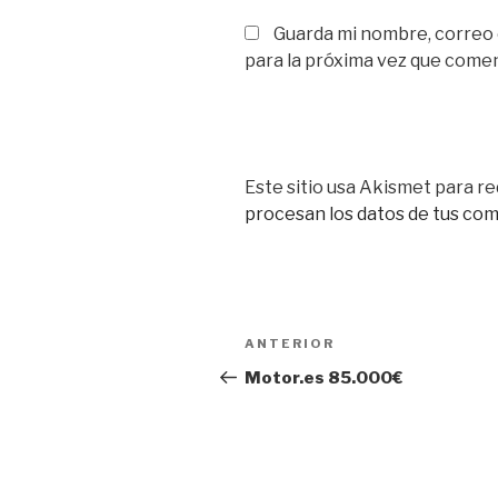
Guarda mi nombre, correo
para la próxima vez que come
Este sitio usa Akismet para re
procesan los datos de tus co
Navegación
Entrada
ANTERIOR
de
anterior:
Motor.es 85.000€
entradas