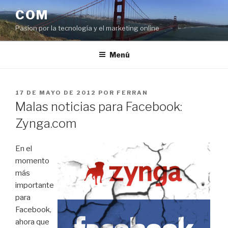
Saltar
COM
al
Pasíon por la tecnología y el marketing online
contenido
Menú
PUBLICADO
17 DE MAYO DE 2012
POR
FERRAN
EL
Malas noticias para Facebook:
Zynga.com
En el
momento
más
importante
para
Facebook,
ahora que