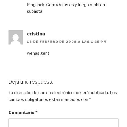
Pingback:
Com » Virus.es y Juego.mobi en
subasta
cristina
16 DE FEBRERO DE 2008 A LAS 1:35 PM
wenas gent
Deja una respuesta
Tu dirección de correo electrónico no será publicada.
Los
campos obligatorios están marcados con
*
Comentario
*