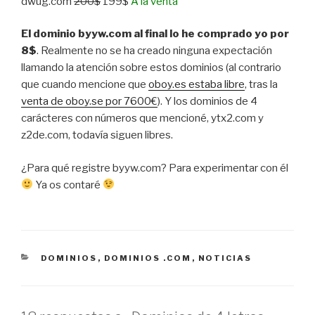
dwug.com
200$
199$
A la venta
El dominio byyw.com al final lo he comprado yo por
8$
. Realmente no se ha creado ninguna expectación
llamando la atención sobre estos dominios (al contrario
que cuando mencione que
oboy.es estaba libre
, tras la
venta de oboy.se por 7600€
). Y los dominios de 4
carácteres con números que mencioné, ytx2.com y
z2de.com, todavía siguen libres.
¿Para qué registre byyw.com? Para experimentar con él
Ya os contaré
CATEGORÍAS
DOMINIOS
,
DOMINIOS .COM
,
NOTICIAS