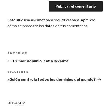
Este sitio usa Akismet para reducir el spam.
Aprende
cómo se procesan los datos de tus comentarios
.
Navegación
Entrada
ANTERIOR
de
anterior:
Primer dominio .cat a la venta
entradas
Siguiente
SIGUIENTE
entrada
¿Quién controla todos los dominios del mundo?
BUSCAR