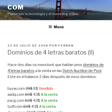
Saltar
COM
al
Pasíon por la tecnología y el marketing online
contenido
Menú
PUBLICADO
22 DE JULIO DE 2006
POR
FERRAN
EL
Dominios de 4 letras baratos (II)
Hace dos días os mencioné que habían unos
dominios de
4 letras baratos
a la venta en las
Dutch Auctiion de Pool
.
Este es el balance 2 días después de esos dominios:
byyw.com
39$
8$
Vendido
aadq.com
60$
43$
A la venta
pxcg.com
60$
43$
A la venta
tydf.com
60$
43$
A la venta