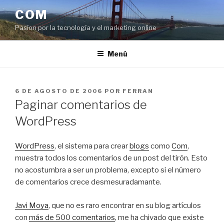
Saltar
COM
al
Pasíon por la tecnología y el marketing online
contenido
Menú
PUBLICADO
6 DE AGOSTO DE 2006
POR
FERRAN
EL
Paginar comentarios de
WordPress
WordPress
, el sistema para crear
blogs
como
Com
,
muestra todos los comentarios de un post del tirón. Esto
no acostumbra a ser un problema, excepto si el número
de comentarios crece desmesuradamante.
Javi Moya
, que no es raro encontrar en su blog artículos
con
más de 500 comentarios
, me ha chivado que existe