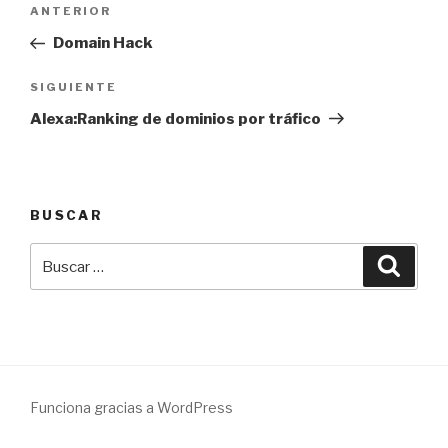
Navegación
Entrada
ANTERIOR
de
anterior:
Domain Hack
entradas
Siguiente
SIGUIENTE
entrada
Alexa:Ranking de dominios por tráfico
BUSCAR
Buscar
Busca
por:
Funciona gracias a WordPress