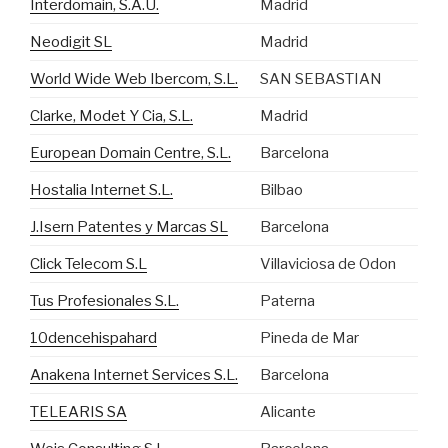
Interdomain, S.A.U.
Madrid
Neodigit SL
Madrid
World Wide Web Ibercom, S.L.
SAN SEBASTIAN
Clarke, Modet Y Cia, S.L.
Madrid
European Domain Centre, S.L.
Barcelona
Hostalia Internet S.L.
Bilbao
J.Isern Patentes y Marcas SL
Barcelona
Click Telecom S.L
Villaviciosa de Odon
Tus Profesionales S.L.
Paterna
10dencehispahard
Pineda de Mar
Anakena Internet Services S.L.
Barcelona
TELEARIS SA
Alicante