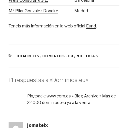
Weis Consulting S.L.
Barcelona
Mª Pilar Gonzalez Donaire
Madrid
Teneis más información en la web oficial
Eurid
.
CATEGORÍAS
DOMINIOS
,
DOMINIOS .EU
,
NOTICIAS
11 respuestas a «Dominios .eu»
Pingback:
www.com.es » Blog Archive » Mas de
22.000 dominios .eu ya a la venta
jomateix