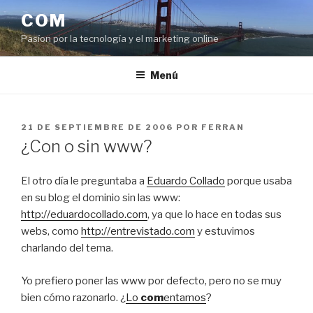
Saltar
COM
al
Pasíon por la tecnología y el marketing online
contenido
Menú
PUBLICADO
21 DE SEPTIEMBRE DE 2006
POR
FERRAN
EL
¿Con o sin www?
El otro día le preguntaba a
Eduardo Collado
porque usaba
en su blog el dominio sin las www:
http://eduardocollado.com
, ya que lo hace en todas sus
webs, como
http://entrevistado.com
y estuvimos
charlando del tema.
Yo prefiero poner las www por defecto, pero no se muy
bien cómo razonarlo. ¿
Lo
com
entamos
?