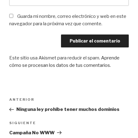
Guarda mi nombre, correo electrónico y web en este
navegador para la próxima vez que comente.
Este sitio usa Akismet para reducir el spam.
Aprende
cómo se procesan los datos de tus comentarios
.
Navegación
Entrada
ANTERIOR
de
anterior:
Ninguna ley prohíbe tener muchos dominios
entradas
Siguiente
SIGUIENTE
entrada
Campaña No WWW