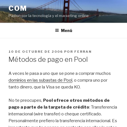
Saltar
COM
al
Pasíon por la tecnología y el marketing online
contenido
Menú
PUBLICADO
10 DE OCTUBRE DE 2006
POR
FERRAN
EL
Métodos de pago en Pool
A veces le pasa a uno que se pone a comprar muchos
dominios en las subastas de Pool
, o compra uno por
tanto dinero, que la Visa se queda KO.
No te preocupes,
Pool ofrece otros métodos de
pago a parte de la targeta de crédito
: Transferencia
internacional (wire transfer) o cheque certificado.
Personalmente prefiero la transferencia internacional. Es