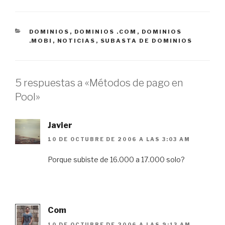
CATEGORÍAS
DOMINIOS
,
DOMINIOS .COM
,
DOMINIOS
.MOBI
,
NOTICIAS
,
SUBASTA DE DOMINIOS
5 respuestas a «Métodos de pago en
Pool»
Javier
10 DE OCTUBRE DE 2006 A LAS 3:03 AM
Porque subiste de 16.000 a 17.000 solo?
Com
10 DE OCTUBRE DE 2006 A LAS 9:13 AM