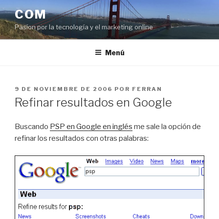
Saltar
COM
al
Pasíon por la tecnología y el marketing online
contenido
Menú
PUBLICADO
9 DE NOVIEMBRE DE 2006
POR
FERRAN
EL
Refinar resultados en Google
Buscando
PSP en Google en inglés
me sale la opción de
refinar los resultados con otras palabras: