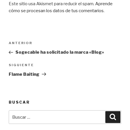
Este sitio usa Akismet para reducir el spam.
Aprende
cómo se procesan los datos de tus comentarios
.
Navegación
Entrada
ANTERIOR
de
anterior:
Sogecable ha solicitado la marca «Blog»
entradas
Siguiente
SIGUIENTE
entrada
Flame Baiting
BUSCAR
Buscar
Busca
por: