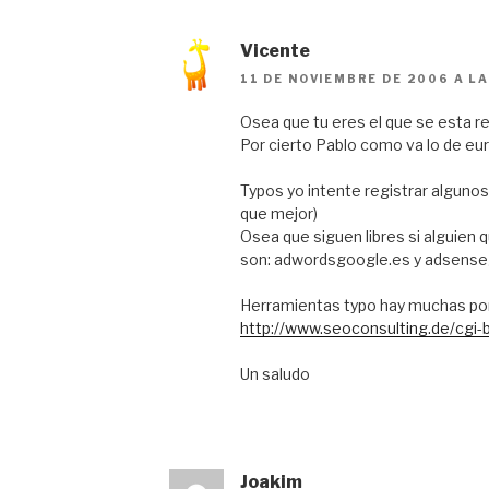
Vicente
11 DE NOVIEMBRE DE 2006 A L
Osea que tu eres el que se esta re
Por cierto Pablo como va lo de eu
Typos yo intente registrar algunos
que mejor)
Osea que siguen libres si alguien q
son: adwordsgoogle.es y adsens
Herramientas typo hay muchas por 
http://www.seoconsulting.de/cgi-b
Un saludo
Joakim