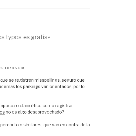
s typos .es gratis»
AS 10:05 PM
ue se registren misspellings, seguro que
además los parkings van orientados, por lo
 «poco» o «tan» ético como registrar
.es
no es algo desaprovechado?
ercor.to o similares, que van en contra de la