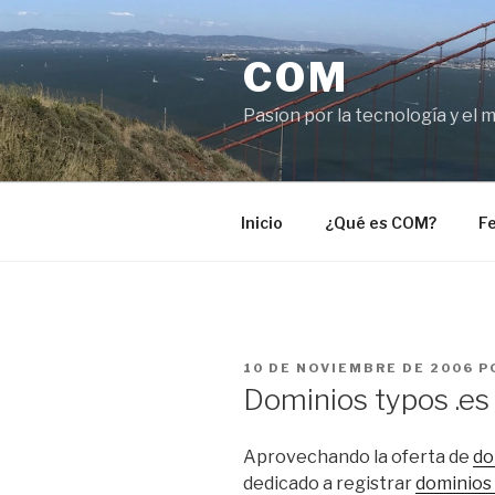
Saltar
al
COM
contenido
Pasíon por la tecnología y el 
Inicio
¿Qué es COM?
Fe
PUBLICADO
10 DE NOVIEMBRE DE 2006
P
EL
Dominios typos .es 
Aprovechando la oferta de
do
dedicado a registrar
dominios