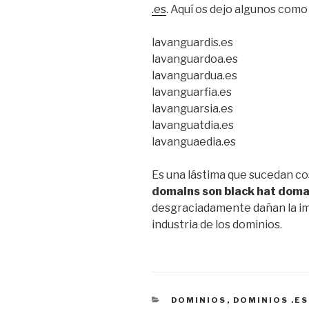
.es
. Aquí os dejo algunos como
lavanguardis.es
lavanguardoa.es
lavanguardua.es
lavanguarfia.es
lavanguarsia.es
lavanguatdia.es
lavanguaedia.es
Es una lástima que sucedan cos
domains son black hat doma
desgraciadamente dañan la im
industria de los dominios.
CATEGORÍAS
DOMINIOS
,
DOMINIOS .ES