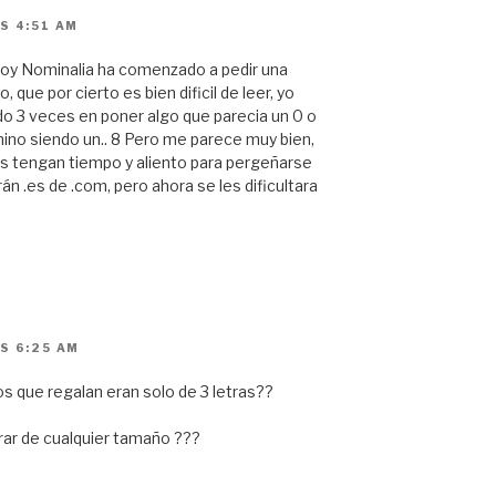
S 4:51 AM
hoy Nominalia ha comenzado a pedir una
 que por cierto es bien dificil de leer, yo
do 3 veces en poner algo que parecia un 0 o
mino siendo un.. 8 Pero me parece muy bien,
s tengan tiempo y aliento para pergeñarse
n .es de .com, pero ahora se les dificultara
S 6:25 AM
s que regalan eran solo de 3 letras??
rar de cualquier tamaño ???