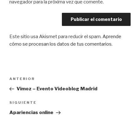
navegador para la próxima vez que comente.
Este sitio usa Akismet para reducir el spam.
Aprende
cómo se procesan los datos de tus comentarios
.
Navegación
Entrada
ANTERIOR
de
anterior:
Vimoz – Evento Videoblog Madrid
entradas
Siguiente
SIGUIENTE
entrada
Apariencias online