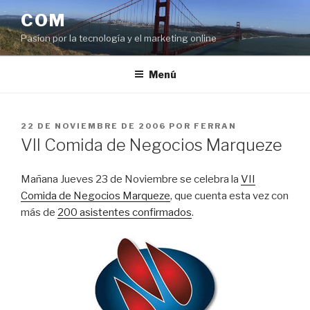
Saltar
COM
al
Pasíon por la tecnología y el marketing online
contenido
Menú
PUBLICADO
22 DE NOVIEMBRE DE 2006
POR
FERRAN
EL
VII Comida de Negocios Marqueze
Mañana Jueves 23 de Noviembre se celebra la
VII
Comida de Negocios Marqueze
, que cuenta esta vez con
más de
200 asistentes confirmados
.