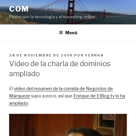
Saltar
COM
al
Pasíon por la tecnología y el marketing online
contenido
Menú
PUBLICADO
28 DE NOVIEMBRE DE 2006
POR
FERRAN
EL
Video de la charla de dominios
ampliado
El
video del resumen de la comida de Negocios de
Marqueze
supo a poco, así que
Enrique de EBlog.tv
lo ha
ampliado
: