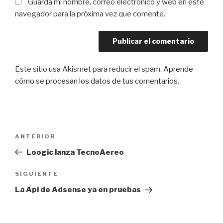
Guarda mi nombre, correo electrónico y web en este
navegador para la próxima vez que comente.
Este sitio usa Akismet para reducir el spam.
Aprende
cómo se procesan los datos de tus comentarios
.
Navegación
Entrada
ANTERIOR
de
anterior:
Loogic lanza TecnoAereo
entradas
Siguiente
SIGUIENTE
entrada
La Api de Adsense ya en pruebas