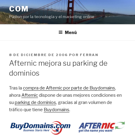
Saltar
COM
al
Pasíon por la tecnología y el marketing online
contenido
Menú
PUBLICADO
8 DE DICIEMBRE DE 2006
POR
FERRAN
EL
Afternic mejora su parking de
dominios
Tras la
compra de Afternic por parte de Buydomains
,
ahora
Afternic
dispone de unas mejores condiciones en
su
parking de dominios
, gracias al gran volumen de
tráfico que tiene
Buydomains
.