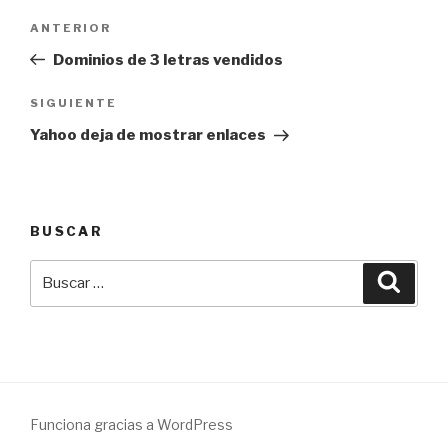
Navegación
Entrada
ANTERIOR
de
anterior:
Dominios de 3 letras vendidos
entradas
Siguiente
SIGUIENTE
entrada
Yahoo deja de mostrar enlaces
BUSCAR
Buscar
Busca
por:
Funciona gracias a WordPress