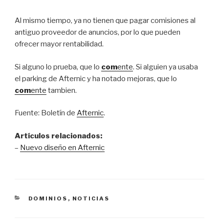
Al mismo tiempo, ya no tienen que pagar comisiones al
antiguo proveedor de anuncios, por lo que pueden
ofrecer mayor rentabilidad.
Si alguno lo prueba, que lo
com
ente
. Si alguien ya usaba
el parking de Afternic y ha notado mejoras, que lo
com
ente
tambien.
Fuente: Boletín de
Afternic
.
Artículos relacionados:
–
Nuevo diseño en Afternic
CATEGORÍAS
DOMINIOS
,
NOTICIAS