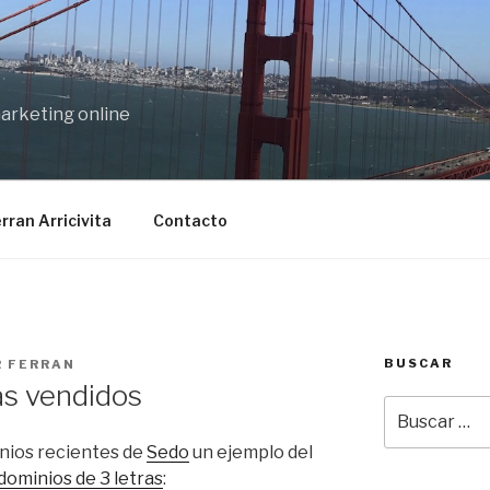
marketing online
rran Arricivita
Contacto
BUSCAR
R
FERRAN
as vendidos
Buscar
por:
inios recientes de
Sedo
un ejemplo del
dominios de 3 letras
: