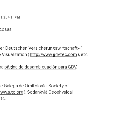
 12:41 PM
 cosas.
r Deutschen Versicherungswirtschaft» (
 Visualization (
http://www.gdvtec.com
), etc.
una
página de desambiguación para GDV
,
.
e Galega de Ornitoloxía, Society of
www.sgo.org
), Sodankylä Geophysical
etc.