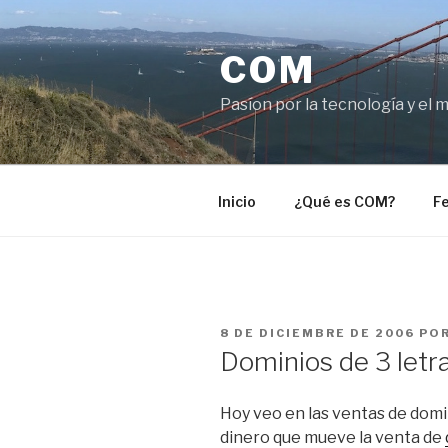
Saltar
al
COM
contenido
Pasíon por la tecnología y el 
Inicio
¿Qué es COM?
Fe
PUBLICADO
8 DE DICIEMBRE DE 2006
PO
EL
Dominios de 3 letr
Hoy veo en las ventas de dom
dinero que mueve la venta de