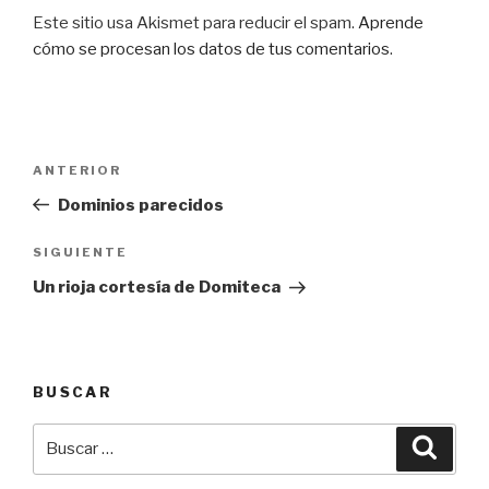
Este sitio usa Akismet para reducir el spam.
Aprende
cómo se procesan los datos de tus comentarios
.
Navegación
Entrada
ANTERIOR
de
anterior:
Dominios parecidos
entradas
Siguiente
SIGUIENTE
entrada
Un rioja cortesía de Domiteca
BUSCAR
Buscar
Busca
por: