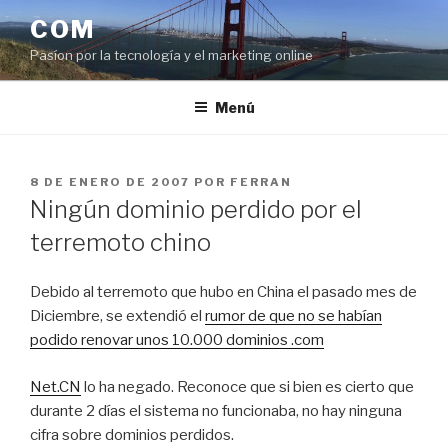
Saltar
COM
al
Pasíon por la tecnología y el marketing online
contenido
Menú
PUBLICADO
8 DE ENERO DE 2007
POR
FERRAN
EL
Ningún dominio perdido por el
terremoto chino
Debido al terremoto que hubo en China el pasado mes de
Diciembre, se extendió el
rumor de que no se habían
podido renovar unos 10.000 dominios .com
Net.CN
lo ha negado. Reconoce que si bien es cierto que
durante 2 días el sistema no funcionaba, no hay ninguna
cifra sobre dominios perdidos.