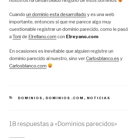
nosotros ha desarrollado ninguno de esos dominios
Cuando
un dominio esta desarrollado
y es una web
importante, entonces sí que me parece algo muy
cuestionable registrar un dominio parecido, como le pasó
a
Toni
de
Elrellano.com
con
Elreyano.com
En ocasiones es inevitable que alguien registre un
dominio parecido al nuestro, sino ver
Carlosblanco.es
y
Carlosblanco.com
CATEGORÍAS
DOMINIOS
,
DOMINIOS .COM
,
NOTICIAS
18 respuestas a «Dominios parecidos»