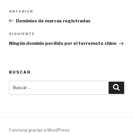
Navegación
Entrada
ANTERIOR
de
anterior:
Dominios de marcas registradas
entradas
Siguiente
SIGUIENTE
entrada
Ningún dominio perdido por el terremoto chino
BUSCAR
Buscar
Busca
por:
Funciona gracias a WordPress