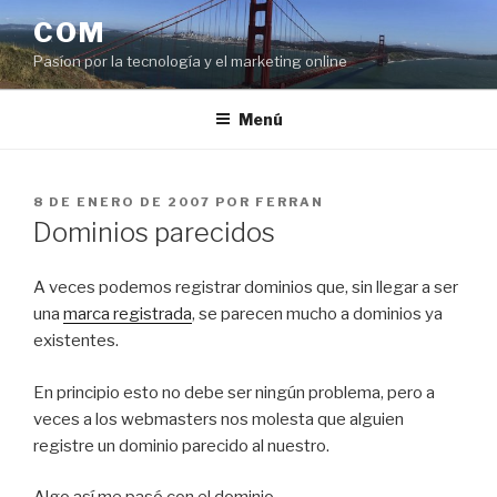
Saltar
COM
al
Pasíon por la tecnología y el marketing online
contenido
Menú
PUBLICADO
8 DE ENERO DE 2007
POR
FERRAN
EL
Dominios parecidos
A veces podemos registrar dominios que, sin llegar a ser
una
marca registrada
, se parecen mucho a dominios ya
existentes.
En principio esto no debe ser ningún problema, pero a
veces a los webmasters nos molesta que alguien
registre un dominio parecido al nuestro.