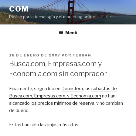
Saltar
COM
al
Pasíon por la tecnología y el marketing online
contenido
Menú
PUBLICADO
18 DE ENERO DE 2007
POR
FERRAN
EL
Busca.com, Empresas.com y
Economia.com sin comprador
Finalmente, según leo en
Domisfera
, las
subastas de
Busca.com, Empresas.com, y Economia.com
no han
alcanzado
los precios mínimos de reserva
, y no cambian
de dueño.
Estas han sido las pujas más altas: