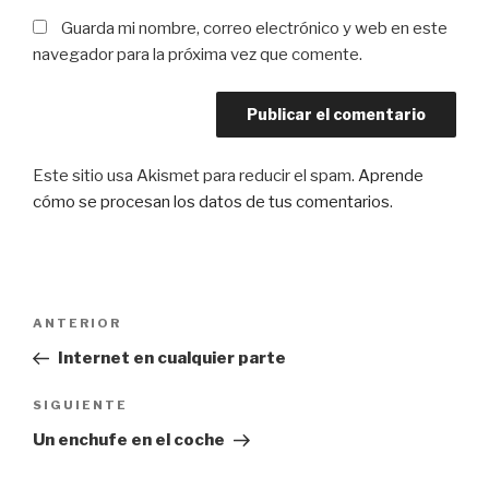
Guarda mi nombre, correo electrónico y web en este
navegador para la próxima vez que comente.
Este sitio usa Akismet para reducir el spam.
Aprende
cómo se procesan los datos de tus comentarios
.
Navegación
Entrada
ANTERIOR
de
anterior:
Internet en cualquier parte
entradas
Siguiente
SIGUIENTE
entrada
Un enchufe en el coche