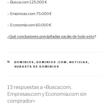
– Busca.com 125.000 €
– Empresas.com 75.000 €
– Economia.com 60.000 €
¿
Qué conclusiones precipitadas sacáis de todo esto
?
CATEGORÍAS
DOMINIOS
,
DOMINIOS .COM
,
NOTICIAS
,
SUBASTA DE DOMINIOS
13 respuestas a «Busca.com,
Empresas.com y Economia.com sin
comprador»