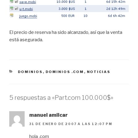
El precio de reserva ha sido alcanzado, así que la venta
está asegurada.
CATEGORÍAS
DOMINIOS
,
DOMINIOS .COM
,
NOTICIAS
5 respuestas a «Part.com 100.000$»
manuel amilcar
31 DE ENERO DE 2007 A LAS 12:07 PM
hola .com