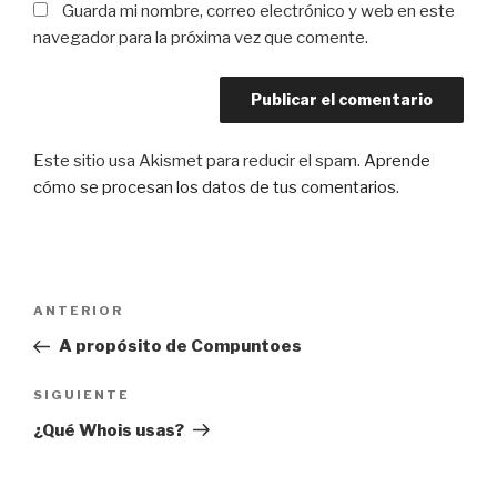
Guarda mi nombre, correo electrónico y web en este
navegador para la próxima vez que comente.
Este sitio usa Akismet para reducir el spam.
Aprende
cómo se procesan los datos de tus comentarios
.
Navegación
Entrada
ANTERIOR
de
anterior:
A propósito de Compuntoes
entradas
Siguiente
SIGUIENTE
entrada
¿Qué Whois usas?