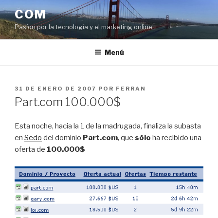
Saltar
COM
al
Pasíon por la tecnología y el marketing online
contenido
Menú
PUBLICADO
31 DE ENERO DE 2007
POR
FERRAN
EL
Part.com 100.000$
Esta noche, hacia la 1 de la madrugada, finaliza la subasta
en
Sedo
del dominio
Part.com
, que
sólo
ha recibido una
oferta de
100.000$