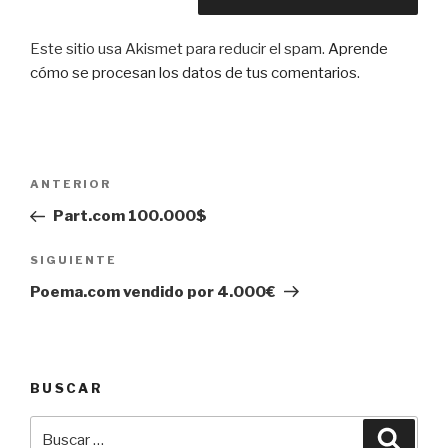
Este sitio usa Akismet para reducir el spam.
Aprende
cómo se procesan los datos de tus comentarios
.
Navegación
Entrada
ANTERIOR
de
anterior:
Part.com 100.000$
entradas
Siguiente
SIGUIENTE
entrada
Poema.com vendido por 4.000€
BUSCAR
Buscar
Busca