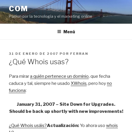
Saltar
COM
al
Pasíon por la tecnología y el marketing online
contenido
Menú
PUBLICADO
31 DE ENERO DE 2007
POR
FERRAN
EL
¿Qué Whois usas?
Para mirar
a quién pertenece un dominio
, que fecha
caduca y tal, siempre he usado
XWhois
, pero hoy
no
funciona
:
January 31, 2007 – Site Down for Upgrades.
Should be back up shortly with new improvements!
¿Qué Whois usáis?
Actualización:
Yo ahora uso
whois