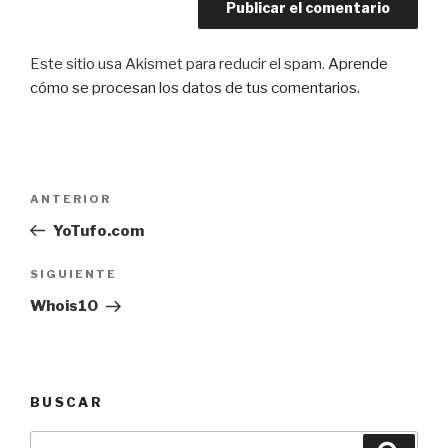
Este sitio usa Akismet para reducir el spam.
Aprende
cómo se procesan los datos de tus comentarios
.
Navegación
Entrada
ANTERIOR
de
anterior:
YoTufo.com
entradas
Siguiente
SIGUIENTE
entrada
Whois10
BUSCAR
Buscar
Busca