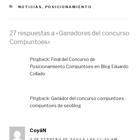
CATEGORÍAS
NOTICIAS
,
POSICIONAMIENTO
27 respuestas a «Ganadores del concurso
Compuntoes»
Pingback:
Final del Concurso de
Posicionamiento Compuntoes en Blog Eduardo
Collado
Pingback:
Ganador del concurso compuntoes -
compuntoes de seoblog
CoyáN
2 DE FEBRERO DE 2007 A LAS 11:25 AM