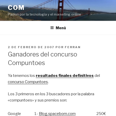
Saltar
COM
al
Pasíon por la tecnología y el marketing online
contenido
Menú
PUBLICADO
2 DE FEBRERO DE 2007
POR
FERRAN
EL
Ganadores del concurso
Compuntoes
Ya tenemos los
resultados finales definitivos
del
concurso Compuntoes
.
Los 3 primeros en los 3 buscadores por la palabra
«compuntoes» y sus premios son:
Google
1-
Blog.spacebom.com
250€