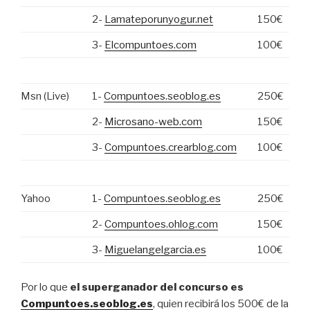
2-
Lamateporunyogur.net
150€
3-
Elcompuntoes.com
100€
Msn (Live)
1-
Compuntoes.seoblog.es
250€
2-
Microsano-web.com
150€
3-
Compuntoes.crearblog.com
100€
Yahoo
1-
Compuntoes.seoblog.es
250€
2-
Compuntoes.ohlog.com
150€
3-
Miguelangelgarcia.es
100€
Por lo que
el superganador del concurso es
Compuntoes.seoblog.es
, quien recibirá los 500€ de la