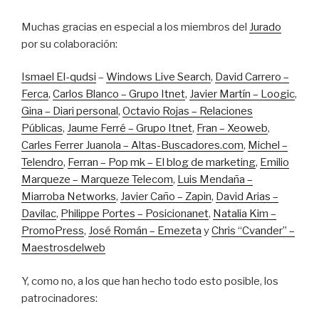
Muchas gracias en especial a los miembros del
Jurado
por su colaboración:
Ismael El-qudsi
–
Windows Live Search
,
David Carrero –
Ferca
,
Carlos Blanco – Grupo Itnet
,
Javier Martín – Loogic
,
Gina – Diari personal
,
Octavio Rojas – Relaciones
Públicas
,
Jaume Ferré – Grupo Itnet
,
Fran – Xeoweb
,
Carles Ferrer Juanola – Altas-Buscadores.com
,
Michel –
Telendro
,
Ferran – Pop mk – El blog de marketing
,
Emilio
Marqueze – Marqueze Telecom
,
Luis Mendaña –
Miarroba Networks
,
Javier Caño – Zapin
,
David Arias –
Davilac
,
Philippe Portes – Posicionanet
,
Natalia Kim –
PromoPress
,
José Román – Emezeta
y
Chris “Cvander” –
Maestrosdelweb
Y, como no, a los que han hecho todo esto posible, los
patrocinadores: