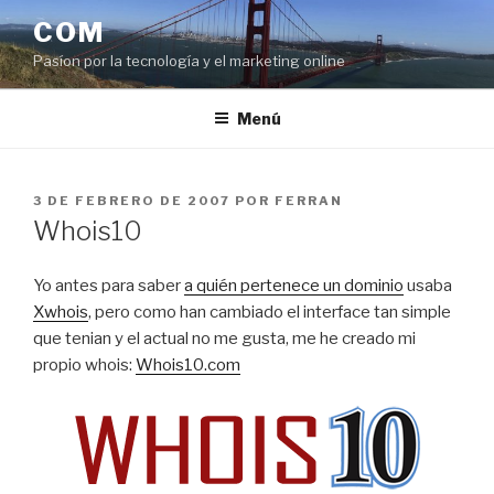
Saltar
COM
al
Pasíon por la tecnología y el marketing online
contenido
Menú
PUBLICADO
3 DE FEBRERO DE 2007
POR
FERRAN
EL
Whois10
Yo antes para saber
a quién pertenece un dominio
usaba
Xwhois
, pero como han cambiado el interface tan simple
que tenian y el actual no me gusta, me he creado mi
propio whois:
Whois10.com