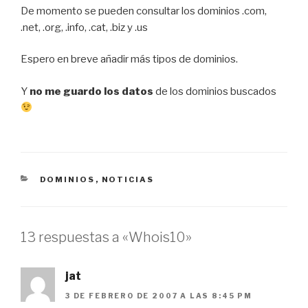
De momento se pueden consultar los dominios .com,
.net, .org, .info, .cat, .biz y .us
Espero en breve añadir más tipos de dominios.
Y
no me guardo los datos
de los dominios buscados
CATEGORÍAS
DOMINIOS
,
NOTICIAS
13 respuestas a «Whois10»
jat
3 DE FEBRERO DE 2007 A LAS 8:45 PM