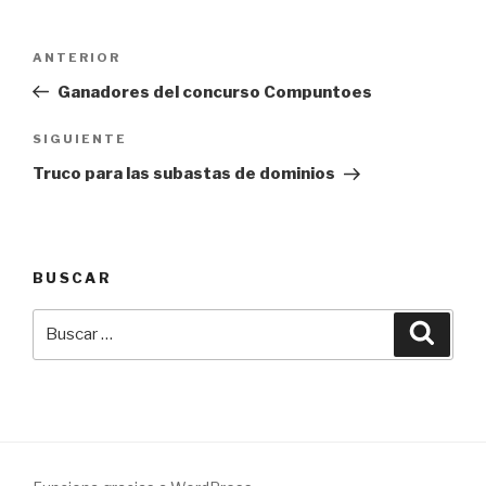
Navegación
Entrada
ANTERIOR
de
anterior:
Ganadores del concurso Compuntoes
entradas
Siguiente
SIGUIENTE
entrada
Truco para las subastas de dominios
BUSCAR
Buscar
Busca
por: