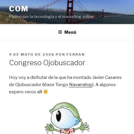
Saltar
COM
al
Pasíon por la tecnología y el marketing online
contenido
Menú
PUBLICADO
9 DE MAYO DE 2006
POR
FERRAN
EL
Congreso Ojobuscador
Hoy voy a disfrutar de la que ha montado Javier Casares
de Ojobuscador (léase Tongo
Navarratop
). A algunos
espero veros allí