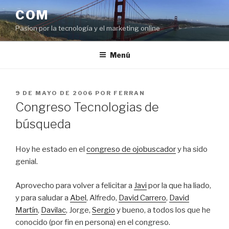
Saltar
COM
al
Pasíon por la tecnología y el marketing online
contenido
Menú
PUBLICADO
9 DE MAYO DE 2006
POR
FERRAN
EL
Congreso Tecnologias de
búsqueda
Hoy he estado en el
congreso de ojobuscador
y ha sido
genial.
Aprovecho para volver a felicitar a
Javi
por la que ha liado,
y para saludar a
Abel
, Alfredo,
David Carrero
,
David
Martín
,
Davilac
, Jorge,
Sergio
y bueno, a todos los que he
conocido (por fin en persona) en el congreso.