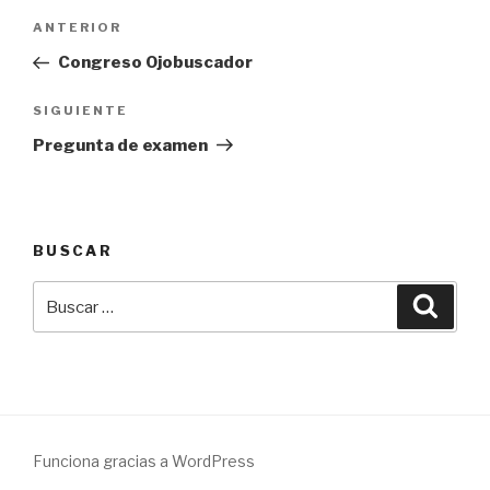
Navegación
Entrada
ANTERIOR
de
anterior:
Congreso Ojobuscador
entradas
Siguiente
SIGUIENTE
entrada
Pregunta de examen
BUSCAR
Buscar
Busca
por:
Funciona gracias a WordPress