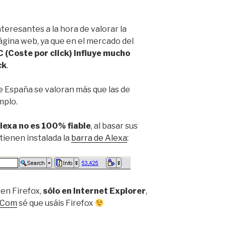
eresantes a la hora de valorar la
gina web, ya que en el mercado del
C (Coste por click) influye mucho
ck
.
 de España se valoran más que las de
mplo.
lexa no es 100% fiable
, al basar sus
 tienen instalada la
barra de Alexa
:
en Firefox,
sólo en Internet Explorer
,
Com
sé que usáis Firefox