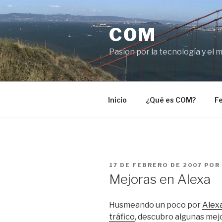
Saltar
al
COM
contenido
Pasíon por la tecnología y el 
Inicio
¿Qué es COM?
Fe
PUBLICADO
17 DE FEBRERO DE 2007
POR
EL
Mejoras en Alexa
Husmeando un poco por
Alex
tráfico
, descubro algunas mej