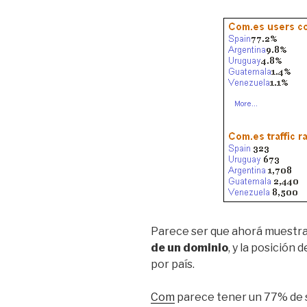
Parece ser que ahorá muestra
de un dominio
, y la posición
por país.
Com
parece tener un 77% de s