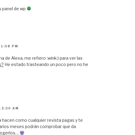
tu panel de wp
11:58 PM
a de Alexa, me refiero :wink:) para ver las
s?
He estado trasteando un poco pero no he
12:30 AM
exa hacen como cualquier revista pagas y te
varios meses podrán comprobar que da
 cogerlos…