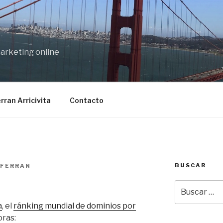
marketing online
rran Arricivita
Contacto
BUSCAR
FERRAN
Buscar
por:
a
, el
ránking mundial de dominios por
oras: