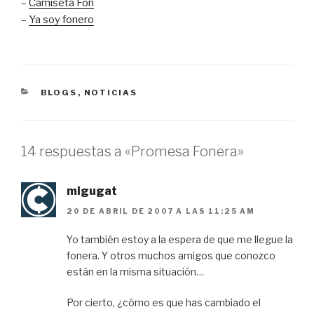
–
Camiseta Fon
–
Ya soy fonero
CATEGORÍAS
BLOGS
,
NOTICIAS
14 respuestas a «Promesa Fonera»
migugat
20 DE ABRIL DE 2007 A LAS 11:25 AM
Yo también estoy a la espera de que me llegue la
fonera. Y otros muchos amigos que conozco
están en la misma situación…
Por cierto, ¿cómo es que has cambiado el