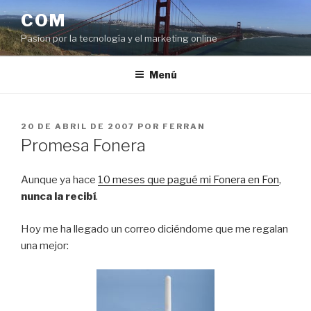
Saltar
COM
al
Pasíon por la tecnología y el marketing online
contenido
Menú
PUBLICADO
20 DE ABRIL DE 2007
POR
FERRAN
EL
Promesa Fonera
Aunque ya hace
10 meses que pagué mi Fonera en Fon
,
nunca la recibí
.
Hoy me ha llegado un correo diciéndome que me regalan
una mejor: