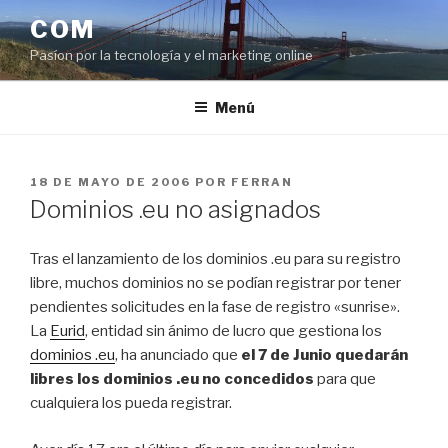
Saltar
COM
al
Pasíon por la tecnología y el marketing online
contenido
Menú
PUBLICADO
18 DE MAYO DE 2006
POR
FERRAN
EL
Dominios .eu no asignados
Tras el lanzamiento de los dominios .eu para su registro
libre, muchos dominios no se podían registrar por tener
pendientes solicitudes en la fase de registro «sunrise».
La
Eurid
, entidad sin ánimo de lucro que gestiona los
dominios .eu
, ha anunciado que
el 7 de Junio quedarán
libres los dominios .eu no concedidos
para que
cualquiera los pueda registrar.