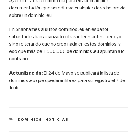
Ayer día 17 era el último día para enviar cualquier
documentación que acreditase cualquier derecho previo
sobre un dominio .eu
En Snapnames algunos dominios .eu en español
subastados han alcanzado cifras interesantes, pero yo
sigo reiterando que no creo nada en estos dominios, y
eso que
más de 1.500.000 de dominios .eu
apuntan a lo
contrario.
Actualización:
El 24 de Mayo se publicará la lista de
dominios .eu que quedarán libres para su registro el 7 de
Junio.
CATEGORÍAS
DOMINIOS
,
NOTICIAS