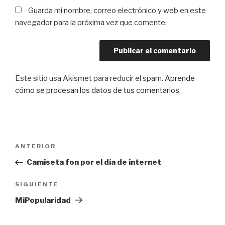
Guarda mi nombre, correo electrónico y web en este
navegador para la próxima vez que comente.
Este sitio usa Akismet para reducir el spam.
Aprende
cómo se procesan los datos de tus comentarios
.
Navegación
Entrada
ANTERIOR
de
anterior:
Camiseta fon por el día de internet
entradas
Siguiente
SIGUIENTE
entrada
MiPopularidad