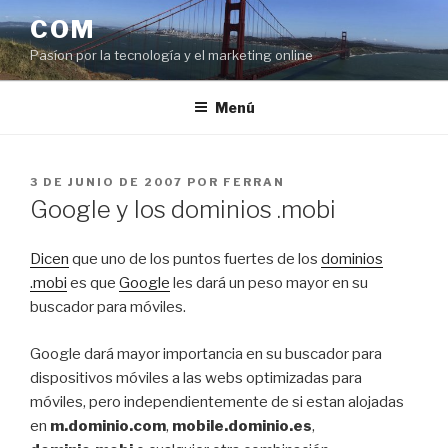
Saltar
COM
al
Pasíon por la tecnología y el marketing online
contenido
Menú
PUBLICADO
3 DE JUNIO DE 2007
POR
FERRAN
EL
Google y los dominios .mobi
Dicen
que uno de los puntos fuertes de los
dominios
.mobi
es que
Google
les dará un peso mayor en su
buscador para móviles.
Google dará mayor importancia en su buscador para
dispositivos móviles a las webs optimizadas para
móviles, pero independientemente de si estan alojadas
en
m.dominio.com
,
mobile.dominio.es
,