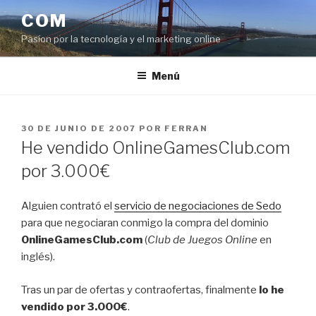
Saltar
COM
al
Pasíon por la tecnología y el marketing online
contenido
Menú
PUBLICADO
30 DE JUNIO DE 2007
POR
FERRAN
EL
He vendido OnlineGamesClub.com
por 3.000€
Alguien contrató el
servicio de negociaciones de Sedo
para que negociaran conmigo la compra del dominio
OnlineGamesClub.com
(
Club de Juegos Online
en
inglés).
Tras un par de ofertas y contraofertas, finalmente
lo he
vendido por 3.000€
.