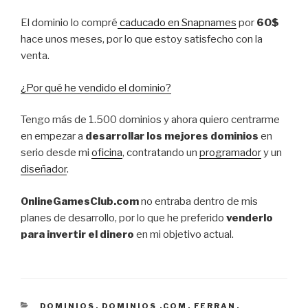
El dominio lo compré
caducado en Snapnames
por
60$
hace unos meses, por lo que estoy satisfecho con la
venta.
¿Por qué he vendido el dominio?
Tengo más de 1.500 dominios y ahora quiero centrarme
en empezar a
desarrollar los mejores dominios
en
serio desde mi
oficina
, contratando un
programador
y un
diseñador
.
OnlineGamesClub.com
no entraba dentro de mis
planes de desarrollo, por lo que he preferido
venderlo
para invertir el dinero
en mi objetivo actual.
CATEGORÍAS
DOMINIOS
,
DOMINIOS .COM
,
FERRAN
,