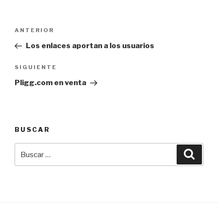
Navegación
Entrada
ANTERIOR
de
anterior:
Los enlaces aportan a los usuarios
entradas
Siguiente
SIGUIENTE
entrada
Pligg.com en venta
BUSCAR
Buscar
Busca
por: