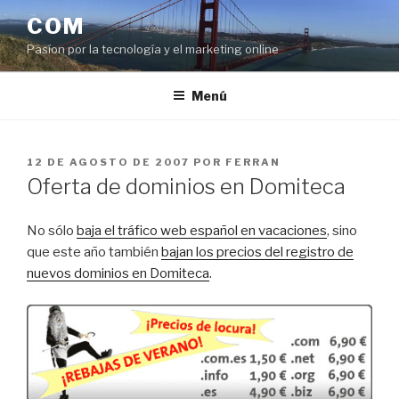
Saltar
COM
al
Pasíon por la tecnología y el marketing online
contenido
Menú
PUBLICADO
12 DE AGOSTO DE 2007
POR
FERRAN
EL
Oferta de dominios en Domiteca
No sólo
baja el tráfico web español en vacaciones
, sino
que este año también
bajan los precios del registro de
nuevos dominios en Domiteca
.