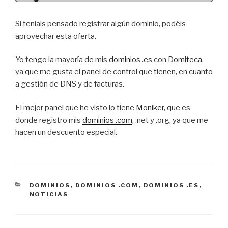
Si teniais pensado registrar algún dominio, podéis
aprovechar esta oferta.
Yo tengo la mayoría de mis
dominios .es
con
Domiteca
,
ya que me gusta el panel de control que tienen, en cuanto
a gestión de DNS y de facturas.
El mejor panel que he visto lo tiene
Moniker
, que es
donde registro mis
dominios .com
, .net y .org, ya que me
hacen un descuento especial.
CATEGORÍAS
DOMINIOS
,
DOMINIOS .COM
,
DOMINIOS .ES
,
NOTICIAS