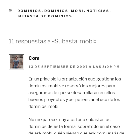
CATEGORÍAS
DOMINIOS
,
DOMINIOS .MOBI
,
NOTICIAS
,
SUBASTA DE DOMINIOS
11 respuestas a «Subasta .mobi»
Com
13 DE SEPTIEMBRE DE 2007 A LAS 3:09 PM
En un principio la organización que gestiona los
dominios .mobi se reservó los mejores para
asegurarse de que se desarrollaran en ellos
buenos proyectos y asi potenciar el uso de los
dominios .mobi
No me parece muy acertado subastar los
dominios de esta forma, sobretodo en el caso
de ask.mobi, quién pienso que ask.com usaria de