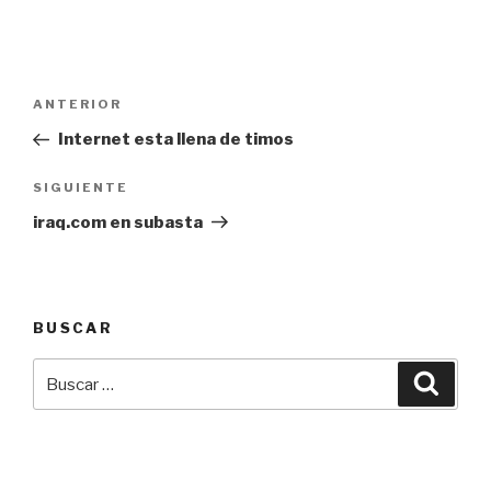
Navegación
Entrada
ANTERIOR
de
anterior:
Internet esta llena de timos
entradas
Siguiente
SIGUIENTE
entrada
iraq.com en subasta
BUSCAR
Buscar
Busca
por: