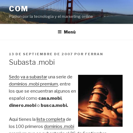
Saltar
COM
al
Pasíon por la tecnología y el marketing online
contenido
Menú
PUBLICADO
13 DE SEPTIEMBRE DE 2007
POR
FERRAN
EL
Subasta .mobi
Sedo
va a subastar
una serie de
dominios .mobi premium
, entre
los que se encuentran algunos en
español como
casa.mobi
,
dinero.mobi
o
busca.mobi.
Aqui tienes la
lista completa
de
los 100 primeros
dominios .mobi