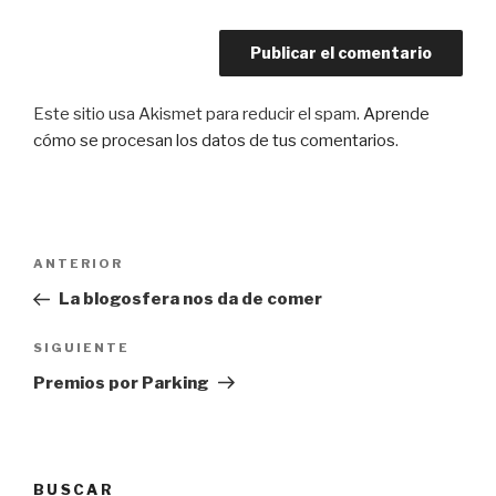
Este sitio usa Akismet para reducir el spam.
Aprende
cómo se procesan los datos de tus comentarios
.
Navegación
Entrada
ANTERIOR
de
anterior:
La blogosfera nos da de comer
entradas
Siguiente
SIGUIENTE
entrada
Premios por Parking
BUSCAR