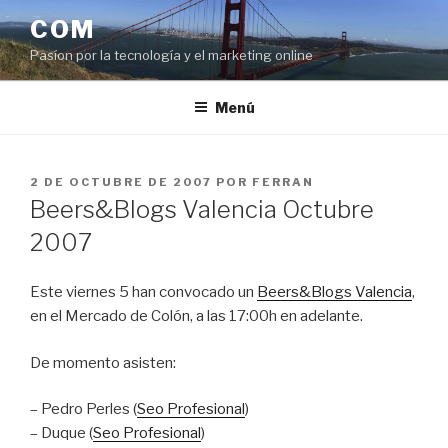
Saltar
COM
al
Pasíon por la tecnología y el marketing online
contenido
Menú
PUBLICADO
2 DE OCTUBRE DE 2007
POR
FERRAN
EL
Beers&Blogs Valencia Octubre
2007
Este viernes 5 han convocado un
Beers&Blogs Valencia
,
en el Mercado de Colón, a las 17:00h en adelante.
De momento asisten:
– Pedro Perles (
Seo Profesional
)
– Duque (
Seo Profesional
)