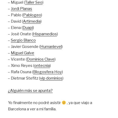
– Miguel (
Taller Seo
)
–
Jordi Planas
– Pablo (
Pablogeo
)
– David (
Artimedia
)
– Elena (
Duapi
)
– José Onate (
Hispamedios
)
–
Sergio Blanco
– Javier Gosende (
Humanlevel
)
–
Miguel Galve
– Vicente (
Dominios Clave
)
– Ximo Reyes (
ontecnia
)
– Rafa Osuna (
Blogosfera Hoy
)
– Dietmar Stefitz (
vip dominios
)
¿Alguién más se apunta?
Yo finalmente no podré asistir
, ya que viajo a
Barcelona a ver a mi família.