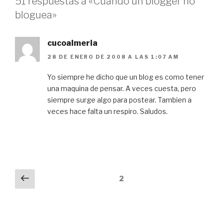
51 respuestas a «Cuando un blogger no
bloguea»
cucoalmeria
28 DE ENERO DE 2008 A LAS 1:07 AM
Yo siempre he dicho que un blog es como tener
una maquina de pensar. A veces cuesta, pero
siempre surge algo para postear. Tambien a
veces hace falta un respiro. Saludos.
Paginación
Anterior
2
de
comentarios