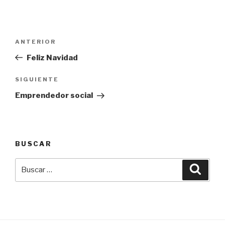
Navegación
Entrada
ANTERIOR
de
anterior:
Feliz Navidad
entradas
Siguiente
SIGUIENTE
entrada
Emprendedor social
BUSCAR
Buscar
Busca
por: