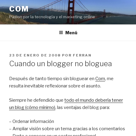
Saltar
COM
al
Pasíon por la tecnología y el marketing online
contenido
Menú
PUBLICADO
23 DE ENERO DE 2008
POR
FERRAN
EL
Cuando un blogger no bloguea
Después de tanto tiempo sin bloguear en
Com
, me
resulta inevitable reflexionar sobre el asunto.
Siempre he defendido que
todo el mundo debería tener
un blog (cómo mínimo)
, las ventajas del blog para:
– Ordenar información
– Ampliar visión sobre un tema gracias a los comentarios