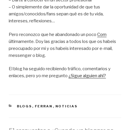
– Darte a conocer en un sector profesional
– O simplemente dar la oportunidad de que tus
amigos/conocidos/fans sepan qué es de tu vida,
intereses, reflexiones…
Pero reconozco que he abandonado un poco
Com
últimamente. Doy las gracias a todos los que os habeis
preocupado por mi y os habeis interesado por e-mail,
messenger o blog.
El blog ha seguido recibiendo tráfico, comentarios y
enlaces, pero yo me pregunto
¿Sigue alguien ahí?
CATEGORÍAS
BLOGS
,
FERRAN
,
NOTICIAS