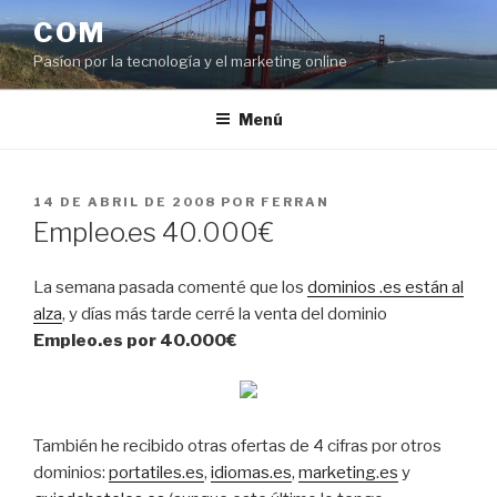
Saltar
COM
al
Pasíon por la tecnología y el marketing online
contenido
Menú
PUBLICADO
14 DE ABRIL DE 2008
POR
FERRAN
EL
Empleo.es 40.000€
La semana pasada comenté que los
dominios .es están al
alza
, y días más tarde cerré la venta del dominio
Empleo.es por 40.000€
También he recibido otras ofertas de 4 cifras por otros
dominios:
portatiles.es
,
idiomas.es
,
marketing.es
y