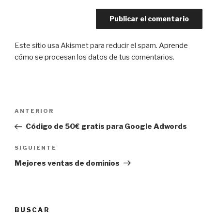
Este sitio usa Akismet para reducir el spam.
Aprende
cómo se procesan los datos de tus comentarios
.
Navegación
Entrada
ANTERIOR
de
anterior:
Código de 50€ gratis para Google Adwords
entradas
Siguiente
SIGUIENTE
entrada
Mejores ventas de dominios
BUSCAR