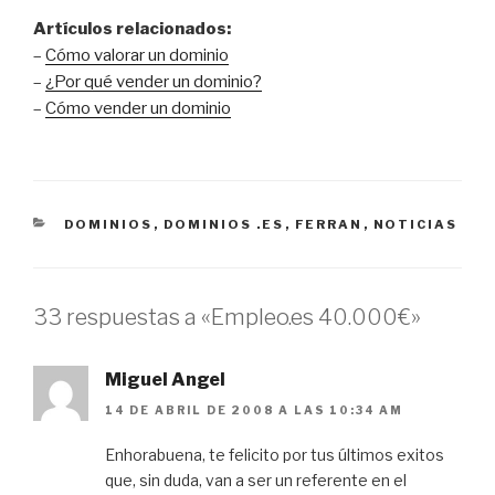
Artículos relacionados:
–
Cómo valorar un dominio
–
¿Por qué vender un dominio?
–
Cómo vender un dominio
CATEGORÍAS
DOMINIOS
,
DOMINIOS .ES
,
FERRAN
,
NOTICIAS
33 respuestas a «Empleo.es 40.000€»
Miguel Angel
14 DE ABRIL DE 2008 A LAS 10:34 AM
Enhorabuena, te felicito por tus últimos exitos
que, sin duda, van a ser un referente en el