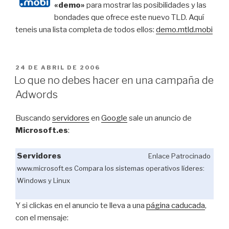
«demo»
para mostrar las posibilidades y las
bondades que ofrece este nuevo TLD. Aquí
teneis una lista completa de todos ellos:
demo.mtld.mobi
PUBLICADO
24 DE ABRIL DE 2006
EL
Lo que no debes hacer en una campaña de
Adwords
Buscando
servidores
en
Google
sale un anuncio de
Microsoft.es
:
Servidores
Enlace Patrocinado
www.microsoft.es
Compara los sistemas operativos líderes:
Windows y Linux
Y si clickas en el anuncio te lleva a una
página caducada
,
con el mensaje: