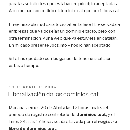
para las solicitudes que estaban en principio aceptadas.
A mi me han concedido el dominio .cat que pedí:
Jocs.cat
Envié una solicitud para Jocs.cat en la fase II, reservada a
empresas que ya poseían un dominio exacto, pero con
otra terminación, y una web que ya estuviera en catalán.
En mi caso presenté
Jocs.info
y nos lo han aceptado.
Si te has quedado con las ganas de tener un .cat,
aun
estás a tiempo
.
PUBLICADO
19 DE ABRIL DE 2006
EL
Liberalización de los dominios .cat
Mañana viernes 20 de Abril a las 12 horas finaliza el
período de registro controlado de
dominios .cat
, y el
lunes 24 a las 17 horas se abre la veda para el
registro
libre de dominios .cat
.