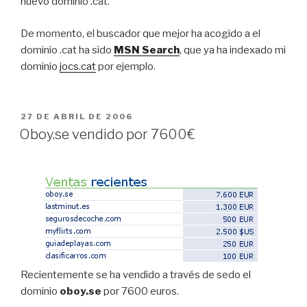
nuevo dominio .cat.
De momento, el buscador que mejor ha acogido a el
dominio .cat ha sido
MSN Search
, que ya ha indexado mi
dominio
jocs.cat
por ejemplo.
PUBLICADO
27 DE ABRIL DE 2006
EL
Oboy.se vendido por 7600€
Recientemente se ha vendido a través de sedo el
dominio
oboy.se
por 7600 euros.