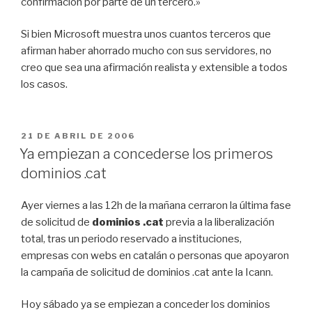
confirmación por parte de un tercero.»
Si bien Microsoft muestra unos cuantos terceros que
afirman haber ahorrado mucho con sus servidores, no
creo que sea una afirmación realista y extensible a todos
los casos.
PUBLICADO
21 DE ABRIL DE 2006
EL
Ya empiezan a concederse los primeros
dominios .cat
Ayer viernes a las 12h de la mañana cerraron la última fase
de solicitud de
dominios .cat
previa a la liberalización
total, tras un periodo reservado a instituciones,
empresas con webs en catalán o personas que apoyaron
la campaña de solicitud de dominios .cat ante la Icann.
Hoy sábado ya se empiezan a conceder los dominios