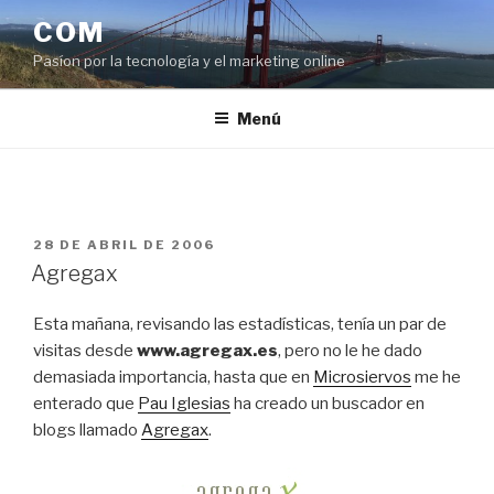
Saltar
COM
al
Pasíon por la tecnología y el marketing online
contenido
Menú
PUBLICADO
28 DE ABRIL DE 2006
EL
Agregax
Esta mañana, revisando las estadísticas, tenía un par de
visitas desde
www.agregax.es
, pero no le he dado
demasiada importancia, hasta que en
Microsiervos
me he
enterado que
Pau Iglesias
ha creado un buscador en
blogs llamado
Agregax
.