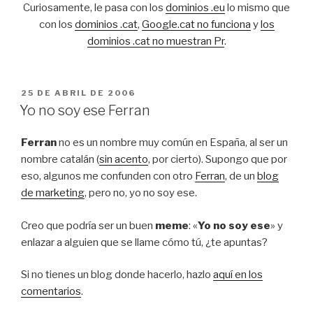
Curiosamente, le pasa con los
dominios .eu
lo mismo que
con los
dominios .cat
,
Google.cat no funciona
y
los
dominios .cat no muestran Pr
.
PUBLICADO
25 DE ABRIL DE 2006
EL
Yo no soy ese Ferran
Ferran
no es un nombre muy común en España, al ser un
nombre catalán (
sin acento
, por cierto). Supongo que por
eso, algunos me confunden con otro
Ferran
, de un
blog
de marketing
, pero no, yo no soy ese.
Creo que podría ser un buen
meme
: «
Yo no soy ese
» y
enlazar a alguien que se llame cómo tú, ¿te apuntas?
Si no tienes un blog donde hacerlo, hazlo
aquí en los
comentarios
.