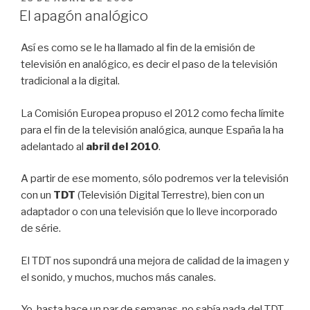
EL
El apagón analógico
Así es como se le ha llamado al fin de la emisión de
televisión en analógico, es decir el paso de la televisión
tradicional a la digital.
La Comisión Europea propuso el 2012 como fecha límite
para el fin de la televisión analógica, aunque España la ha
adelantado al
abril del 2010
.
A partir de ese momento, sólo podremos ver la televisión
con un
TDT
(Televisión Digital Terrestre), bien con un
adaptador o con una televisión que lo lleve incorporado
de série.
El TDT nos supondrá una mejora de calidad de la imagen y
el sonido, y muchos, muchos más canales.
Yo, hasta hace un par de semanas, no sabía nada del TDT,