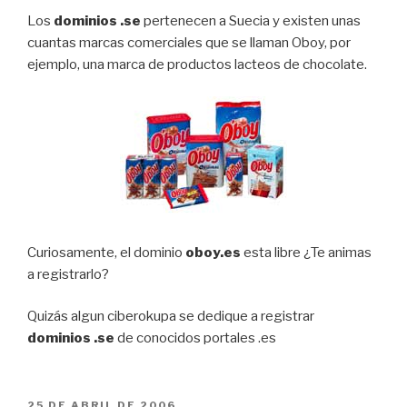
Los
dominios .se
pertenecen a Suecia y existen unas
cuantas marcas comerciales que se llaman Oboy, por
ejemplo, una marca de productos lacteos de chocolate.
Curiosamente, el dominio
oboy.es
esta libre ¿Te animas
a registrarlo?
Quizás algun ciberokupa se dedique a registrar
dominios .se
de conocidos portales .es
PUBLICADO
25 DE ABRIL DE 2006