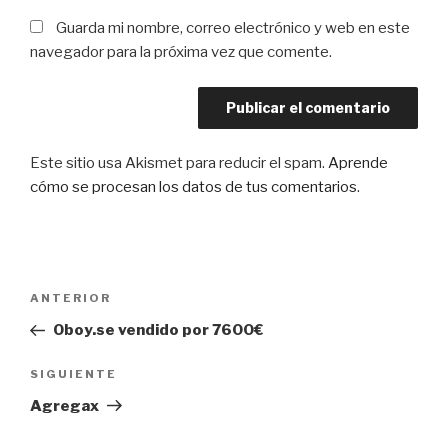
Guarda mi nombre, correo electrónico y web en este
navegador para la próxima vez que comente.
Este sitio usa Akismet para reducir el spam.
Aprende
cómo se procesan los datos de tus comentarios
.
Navegación
Entrada
ANTERIOR
de
anterior:
Oboy.se vendido por 7600€
entradas
Siguiente
SIGUIENTE
entrada
Agregax