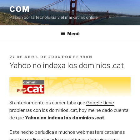
Saltar
COM
al
Pasíon por la tecnología y el marketing online
contenido
Menú
PUBLICADO
27 DE ABRIL DE 2006
POR
FERRAN
EL
Yahoo no indexa los dominios .cat
Si anteriormente os comentaba que
Google tiene
problemas con los dominios .cat
, hoy me he dado cuenta
de que
Yahoo no indexa los dominios .cat
.
Este hecho perjudica a muchos webmasters catalanes
que han redireccionado sus antiguos dominios a sus