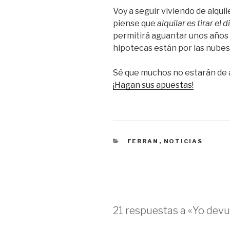
Voy a seguir viviendo de alqui
piense que
alquilar es tirar el 
permitirá aguantar unos años m
hipotecas están por las nubes
Sé que muchos no estarán de 
¡Hagan sus apuestas!
CATEGORÍAS
FERRAN
,
NOTICIAS
21 respuestas a «Yo devu