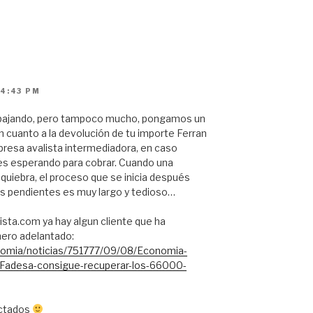
 4:43 PM
r bajando, pero tampoco mucho, pongamos un
En cuanto a la devolución de tu importe Ferran
presa avalista intermediadora, en caso
es esperando para cobrar. Cuando una
quiebra, el proceso que se inicia después
gos pendientes es muy largo y tedioso…
sta.com ya hay algun cliente que ha
nero adelantado:
nomia/noticias/751777/09/08/Economia-
aFadesa-consigue-recuperar-los-66000-
ectados