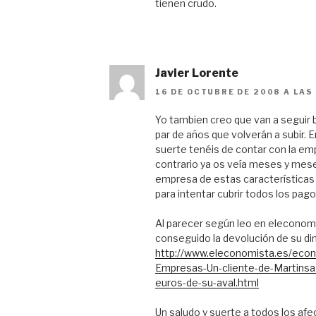
tienen crudo.
Javier Lorente
16 DE OCTUBRE DE 2008 A LAS
Yo tambien creo que van a segui
par de años que volverán a subir. 
suerte tenéis de contar con la em
contrario ya os veía meses y mes
empresa de estas características 
para intentar cubrir todos los pa
Al parecer según leo en eleconomi
conseguido la devolución de su di
http://www.eleconomista.es/eco
Empresas-Un-cliente-de-Martins
euros-de-su-aval.html
Un saludo y suerte a todos los af