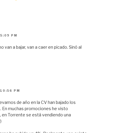
 5:09 PM
o van a bajar, van a caer en picado. Sinó al
 10:56 PM
llevamos de año en la CV han bajado los
%. En muchas promociones he visto
, en Torrente se está vendiendo una
)