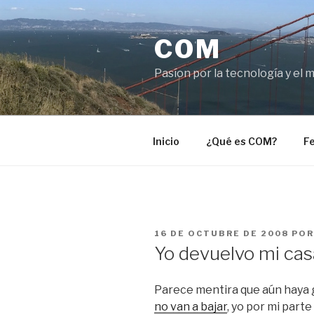
Saltar
al
COM
contenido
Pasíon por la tecnología y el 
Inicio
¿Qué es COM?
Fe
PUBLICADO
16 DE OCTUBRE DE 2008
PO
EL
Yo devuelvo mi cas
Parece mentira que aún haya 
no van a bajar
, yo por mi part