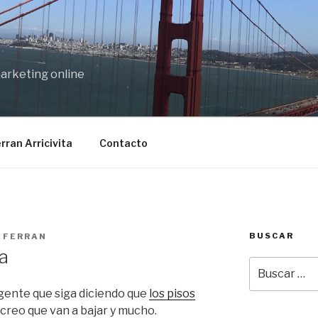
marketing online
rran Arricivita
Contacto
BUSCAR
R
FERRAN
a
Buscar
por:
gente que siga diciendo que
los pisos
e creo que van a bajar y mucho.