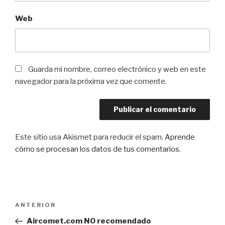
Web
Guarda mi nombre, correo electrónico y web en este
navegador para la próxima vez que comente.
Este sitio usa Akismet para reducir el spam.
Aprende
cómo se procesan los datos de tus comentarios
.
Navegación
Entrada
ANTERIOR
de
anterior:
Aircomet.com NO recomendado