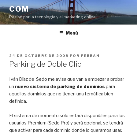
Saltar
COM
al
Pasíon por la tecnología y el marketing online
contenido
Menú
PUBLICADO
24 DE OCTUBRE DE 2008
POR
FERRAN
EL
Parking de Doble Clic
Iván Díaz de
Sedo
me avisa que van a empezar a probar
un
nuevo sistema de
parking de dominios
para
aquellos dominios que no tienen una temática bien
definida.
El sistema de momento sólo estará disponibles para los
usuarios Premium (Sedo Pro) y será opcional, se tendrá
que activar para cada dominio donde lo queramos usar.